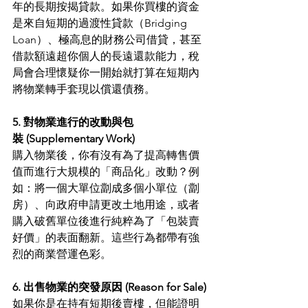
年的長期按揭貸款。如果你買樓的資金
是來自短期的過渡性貸款（Bridging 
Loan）、極高息的財務公司借貸，甚至
借款額遠超你個人的長遠還款能力，稅
局會合理懷疑你一開始就打算在短期內
將物業轉手套現以償還債務。
5. 對物業進行的改動與包
裝 (Supplementary Work)
購入物業後，你有沒有為了提高轉售價
值而進行大規模的「商品化」改動？例
如：將一個大單位劏成多個小單位（劏
房）、向政府申請更改土地用途，或者
購入破舊單位後進行純粹為了「包裝賣
好價」的表面翻新。這些行為都帶有強
烈的商業營運色彩。
6. 出售物業的突發原因 (Reason for Sale)
如果你是在持有短期後賣樓，但能證明