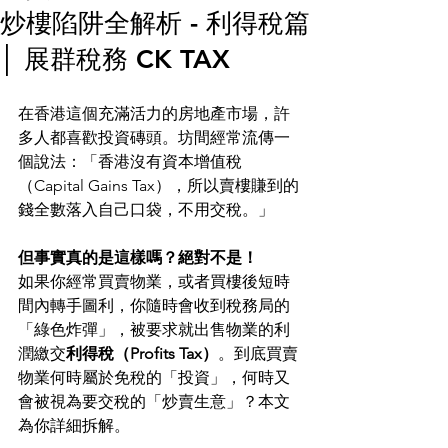
炒樓陷阱全解析 - 利得稅篇
│ 展群稅務 CK TAX
在香港這個充滿活力的房地產市場，許
多人都喜歡投資磚頭。坊間經常流傳一
個說法：「香港沒有資本增值稅
（Capital Gains Tax），所以賣樓賺到的
錢全數落入自己口袋，不用交稅。」
但事實真的是這樣嗎？絕對不是！
如果你經常買賣物業，或者買樓後短時
間內轉手圖利，你隨時會收到稅務局的
「綠色炸彈」，被要求就出售物業的利
潤繳交
利得稅（Profits Tax）
。到底買賣
物業何時屬於免稅的「投資」，何時又
會被視為要交稅的「炒賣生意」？本文
為你詳細拆解。