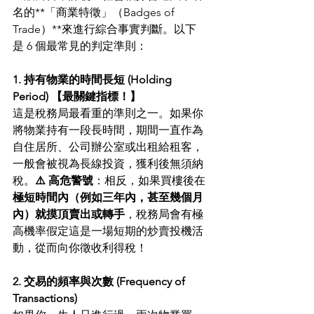
名的**「商業特徵」（Badges of 
Trade）**來進行綜合事實判斷。以下
是 6 個最常見的判定準則：
1. 持有物業的時間長短 (Holding 
Period) 【最關鍵指標！】
這是稅務局最看重的準則之一。如果你
將物業持有一段長時間，期間一直作為
自住居所、公司辦公室或出租給租客，
一般會被視為長線投資，獲利後無須納
稅。
⚠️ 高危警號
：相反，如果買樓後在
極短時間內（例如三年內，甚至幾個月
內）就摸頂賣出或轉手
，稅務局會有極
高機率假定這是一場短期的炒賣投機活
動，從而向你徵收利得稅！
2. 交易的頻率與次數 (Frequency of 
Transactions)