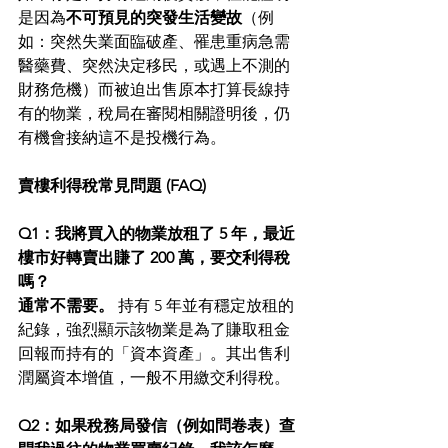
是因為
不可預見的突發生活變故
（例
如：突然失業面臨破產、罹患重病急需
醫藥費、突然決定移民，或遇上不測的
財務危機）而被迫出售原本打算長線持
有的物業，稅局在審閱相關證明後，仍
有機會接納這不是投機行為。
賣樓利得稅常見問題 (FAQ)
Q1：我將買入的物業放租了 5 年，最近
樓市好轉賣出賺了 200 萬，要交利得稅
嗎？
通常不需要。
 持有 5 年並有穩定放租的
紀錄，強烈顯示該物業是為了賺取租金
回報而持有的「資本資產」。其出售利
潤屬資本增值，一般不用繳交利得稅。
Q2：如果稅務局發信（例如問卷表）查