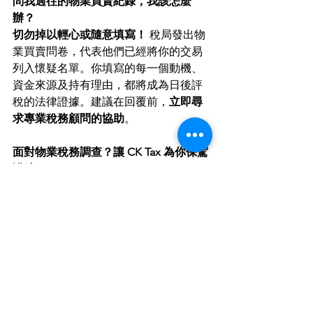
問我過往的物業買賣紀錄，我該怎麼
辦？
切勿掉以輕心或隨意填寫！
 稅局發出物
業買賣問卷，代表他們已經將你的交易
列入懷疑名單。你填寫的每一個動機、
資金來源及持有理由，都將成為日後評
稅的法律證據。建議在回覆前，
立即尋
求專業稅務顧問的協助
。
面對物業稅務調查？讓 CK Tax 為你保駕
護航
物業買賣涉及龐大的資金，若被稅務局
判定為「生意性質」，須繳交的利得稅
（現行標準稅率為 15% 或企業
的 16.5%）絕對不是小數目。
如果在物業稅務上遇到疑問，或者已經
收到稅務局的查稅信件，
CK Tax 展群稅
務
 的專業特許稅務師（CTA）及資深會
計師（FCPA）團隊，擁有豐富的稅務爭