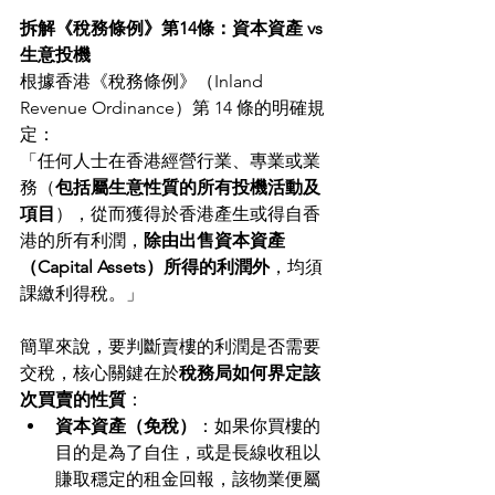
拆解《稅務條例》第14條：資本資產 vs 
生意投機
根據香港《稅務條例》（Inland 
Revenue Ordinance）第 14 條的明確規
定：
「任何人士在香港經營行業、專業或業
務（
包括屬生意性質的所有投機活動及
項目
），從而獲得於香港產生或得自香
港的所有利潤，
除由出售資本資產
（Capital Assets）所得的利潤外
，均須
課繳利得稅。」
簡單來說，要判斷賣樓的利潤是否需要
交稅，核心關鍵在於
稅務局如何界定該
次買賣的性質
：
資本資產（免稅）
：如果你買樓的
目的是為了自住，或是長線收租以
賺取穩定的租金回報，該物業便屬