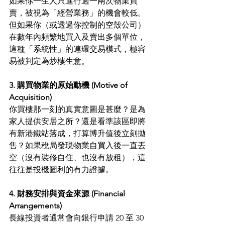
如果你一生人只進行過一兩次物業買
賣，被視為「經營業務」的機會較低。
但如果你（或透過你控制的空殼公司）
在數年內頻繁地買入及賣出多個單位，
這種「系統性」的連環交易模式，極容
易被判定為炒樓生意。
3. 購買物業的原始動機 (Motive of 
Acquisition)
你買樓那一刻的真實意圖是甚麼？是為
家人提供安居之所？還是看準該區即將
有新港鐵站落成，打算博升值後立刻拋
售？如果稅局發現物業自買入後一直丟
空（沒有裝修自住、也沒有放租），這
往往是投機圖利的有力證據。
4. 財務安排與資金來源 (Financial 
Arrangements)
長線投資者通常會向銀行申請 20 至 30 