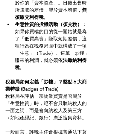
於你的「資本資產」。日後出售時
所賺取的差價，屬於資本增值，
無
須繳交利得稅
。
生意性質的投機活動（須交稅）
：
如果你買樓的目的從一開始就是為
了「低買高賣」賺取短期差價，這
種行為在稅務局眼中就構成了一項
「生意」（Trade）。這筆「炒樓」
賺來的利潤，就必須
依法繳納利得
稅
。
稅務局如何定義「炒樓」？盤點 6 大商
業特徵 (Badges of Trade)
稅務局在評估一宗物業買賣是否屬於
「生意性質」時，絕不會只聽納稅人的
一面之詞，而是會向納稅人及第三方
（如地產經紀、銀行）廣泛搜集資料。
一般而言，評稅主任會根據普通法下著