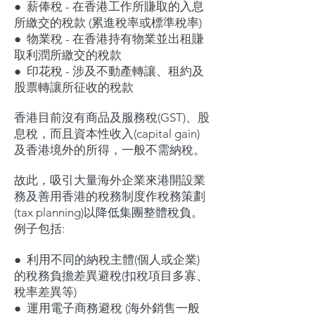
●
薪俸稅 - 在香港工作所賺取的入息
所繳交的稅款 (累進稅率或標準稅率)
●
物業稅
- 在香港持有物業並出租賺
取利潤所繳交的稅款
●
印花稅 - 涉及
不動產
轉讓、租約及
股票轉讓
所征收的稅款
香港目前沒有商品及服務稅(GST)、股
息稅，而且資本性收入(capital gain)
及香港境外的所得，一般不需納稅。
故此，吸引大量海外企業來港開設業
務及善用香港的稅務制度作稅務策劃
(tax planning)以降低集團整體稅負。
例子包括:
●
利用不同
的納稅主體(個人或企業)
的
稅務負擔差異避稅(
扣稅項目
多寡、
稅率差異等)
● 運用電子商務避稅 (海外銷售一般