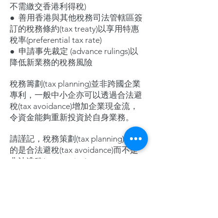
不需繳交香港利得稅)
● 善用香港與其
他稅務司法管轄區簽
訂的稅務條約(tax treaty)以享用特惠
稅率(preferential tax rate)
●
申請事先裁定 (advance rulings)以
降低新業務的稅務風險
稅務籌劃(tax planning)並非跨國企業
專利，一般中小企亦可以透過合法避
稅(tax avoidance)增加企業現金流，
令資金能夠重新投資於自身業務。
請謹記，稅務策劃(tax planning)的目
的是合法避稅(tax avoidance)而不是
非法逃稅(tax evasion)。
如有興趣了解更多資料，歡迎透過以
下方式聯絡 展群CK ®:
即時Whatsapp查詢: