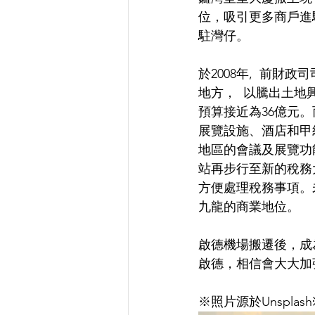
位，吸引更多商戶進
駐灣仔。
於2008年,  前
地方，  以騰出土
預算接近為36億元
展覽設施、酒店和甲
地區的會議及展覽功
站再步行至新的稅務
方便處理稅務事項。
九龍的商業地位。
啟德機場搬遷後，成
啟德，相信會大大加
※照片源於Unsplash