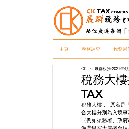
主頁
稅務調查
稅務局
CK Tax 展群稅務
2021年4
稅務大樓
TAX
稅務大樓，  原名是
合大樓分別為入境事
（例如渠務署、政府
鑼灣皇室大廈搬至現