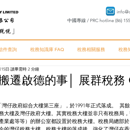
info@
中國專線 / PRC hotline (86) 155
信件查詢
稅務知識庫 FAQ
稅務相關服務
稅務
月15日
讀畢需時 2 分鐘
搬遷啟德的事│ 展群稅務 
「灣仔政府綜合大樓第三座」，於1991年正式落成。  其
務大樓及灣仔政府大樓。其實稅務大樓並非只有稅務局，
產業處等等）的辦公室都設置於稅務大樓。稅務局總部於1
今的灣仔稅務大樓。稅務大樓的落成後，強化了灣仔在香