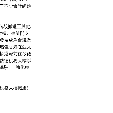
了不少會計師進
分階段搬遷至其他
大樓。建築開支
新發展成為會議及
增強香港在亞太
乘搭港鐵前往啟德
啟德稅務大樓以
駐，  強化東
稅務大樓搬遷到