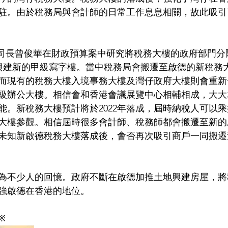
駐。由於稅務局與會計師的日常工作息息相關，故此吸引
財政司司長曾俊華在財政預算案中研究將稅務大樓的政府部門
地興建新的甲級寫字樓。當中稅務局會搬遷至啟德的新稅務
。而現有的稅務大樓入境事務大樓及灣仔政府大樓則會重
級辦公大樓。相信會和香港會議展覽中心相輔相成，大大
能。新稅務大樓預計將於2022年落成，屆時納稅人可以
大樓參觀。相信屆時很多會計師、稅務師都會搬遷至新的
未知新啟德稅務大樓落成後，會否再次吸引商戶一同搬遷進
為不少人的回憶。政府不斷在啟德加推土地興建房屋，將
強啟德在香港的地位。
※