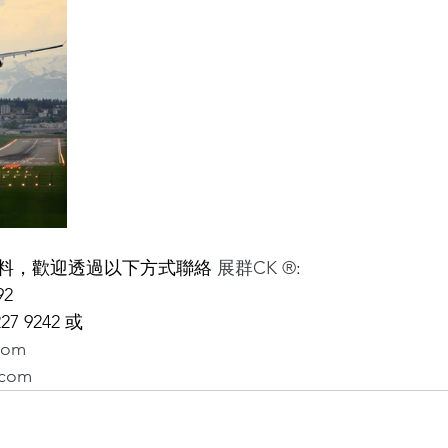
料，歡迎透過以下方式聯絡
 展群CK ®
:
92
227 9242 或
com
.com