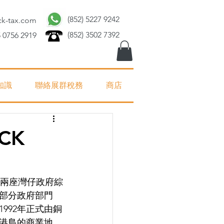
(852) 5227 9242
ck-tax.com
(852) 3502 7392
 0756 2919
知識
聯絡展群稅務
商店
CK
餘兩座灣仔政府綜
部分政府部門
992年正式由銅
港島的商業地