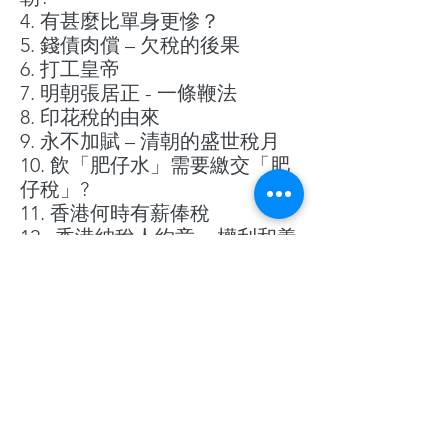
4.
有甚麼比單身更慘？
5.
錢債肉
償
– 欠稅的後果
6.
打工皇帝
7.
明朝張居正
-
一條鞭法
8.
印花稅的由來
9.
永不加
賦
–
清朝的
盛世稅月
10.
飲「肥仔水」需要繳交「肥
仔稅」
?
11.
香港何時有薪俸稅
12.
香港納稅人約章
-
權利和義
務
13.
提升股票印花稅能否帶旺股
市和樓市
?
14.
「
避稅天堂」真的可以避稅
嗎？
15.
「不患寡而患不
均」
-
共同
富裕計劃
?