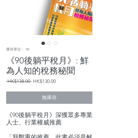
庫存單位： 98
《90後躺平稅月》: 鮮
為人知的稅務秘聞
一
促
 HK$138.00 
HK$130.00
般
銷
價
價
無庫存
格
格
《90後躺平稅月》
深獲眾多專業
人士、行業權威推薦
「我鄭重的推薦，此書必須是解