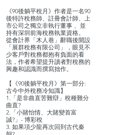
《90後躺平稅月》作者是一名90
後特許稅務師、註冊會計師、上
市公司之獨立非執行董事
、
並
持有深圳前海稅務執業資格。
從會計界「木人巷」辭職後開設
「展群稅務有限公司」，眼見不
少客戶對稅務都抱有負面的看
法，作者希望提升讀者對稅務的
興趣和認識而撰寫拙作。
【《90後躺平稅月》第一部分:
古今中外稅務冷知識】
1.
「是非曲直苦難辯」稅種難分
曲直
?
2.
「小賭怡情、大賭變首富
誠
?
」
-
博
彩
稅
3.
如果項少龍再次回到古代秦
朝
?