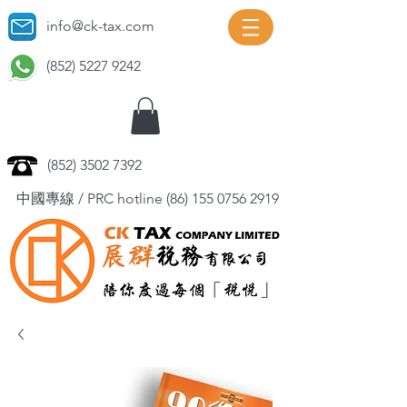
info@ck-tax.com
(852) 5227 9242
(852) 3502 7392
中國專線 / PRC hotline
(86) 155 0756 2919