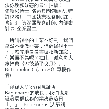
決你稅務疑惑的最佳拍檔！」-
張新彬博士 (名策集團創辦人, 特
許稅務師, 中國執業稅務師, 註冊
會計師, 資深國際會計師, 內部審
計師, 企業醫生)
「所謂躺平的韭菜不好割，我們
當然不要做韭菜，但偶爾躺平一
下，悠閒地看看書吸收新知識，
何樂而不為呢？在此，誠意向大
家推薦《
90
後躺平稅月》。」 -
Bittermelon (《am730》專欄作
者)
「創辦人Michael見証著
Beginneros的成長，我們也見
証著展群稅務的業務蒸蒸日
上。」 -
Beginneros (人氣網上