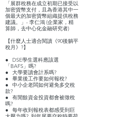
「
展群稅務在成立初期已接受以
加密貨幣支付，且為香港其中一
個最大的加密貨幣組織提供稅務
建議。
」- 李仁鴻
(企業家，精
算師，去中心化金融研究者)
【什麼人士適合閱讀《90後躺平
稅月》?】
● DSE
學生選科應該選
「
BAFS
」嗎
?
● 大學要讀會計系嗎?
● 畢業後工作要如何報稅?
● 中小企老闆如何避免多交稅
款?
● 有閒餘資金投資都會被徵稅
嗎?
● 每年收到報稅表都感受到巨
大壓力嗎? 到年尾要交稅時要荷