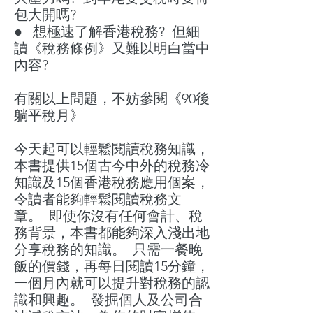
包大開嗎?
●
想極速了解香港稅務? 但細
讀《稅務條例》又難以明白當中
內容?
有關以上問題，不妨參閱《90後
躺平稅月》
今天起可以輕鬆閱讀稅務知識，
本書提供15個古今中外的稅務冷
知識及15個香港稅務應用個案，
令讀者能夠輕鬆閱讀稅務文
章。 即使你沒有任何會計、稅
務背景，本書都能夠深入淺出地
分享稅務的知識。 只需一餐晚
飯的價錢，再每日閱讀15分鐘，
一個月內就可以提升對稅務的認
識和興趣。 發掘個人及公司合