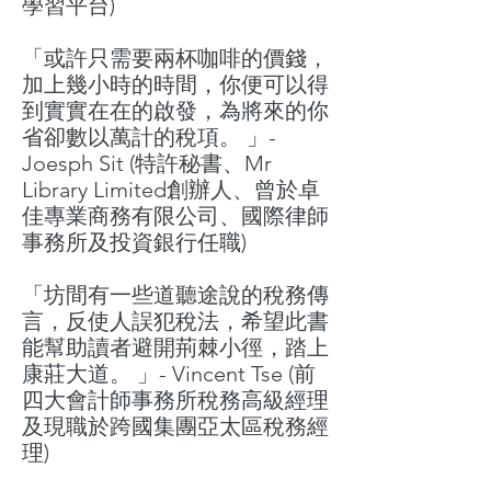
學習平台)
「或許只需要兩杯咖啡的價錢，
加上幾小時的時間，你便可以得
到實實在在的啟發，為將來的你
省卻數以萬計的稅項。 」-
Joesph Sit (特許秘書、Mr
Library Limited創辦人、曾於卓
佳專業商務有限公司、國際律師
事務所及投資銀行任職)
「
坊間有一些道聽途說的稅務傳
言，反使人誤犯稅法，希望此書
能幫助讀者避開荊棘小徑，踏上
康莊大道。 」-
Vincent Tse (
前
四大會計師事務所稅務高級經理
及現職於跨國集團亞太區稅務經
理
)