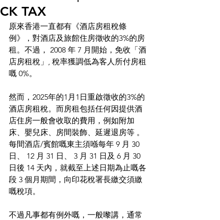
CK TAX
原來香港一直都有《酒店房租稅條
例》，對酒店及旅館住房徵收的3%的房
租。不過， 2008 年 7 月開始，免收「酒
店房租稅」, 稅率獲調低為客人所付房租
嘅 0%。
然而，2025年的1月1日重啟徵收的3%的
酒店房租稅。而房租包括任何因提供酒
店住房一般會收取的費用，例如附加
床、嬰兒床、房間裝飾、延遲退房等 。
每間酒店/賓館嘅東主須喺每年 9 月 30 
日、 12 月 31 日、 3 月 31 日及 6 月 30 
日後 14 天內，就截至上述日期為止嘅各
段 3 個月期間，向印花稅署長繳交須繳
嘅稅項。
不過凡事都有例外嘅，一般嚟講，通常