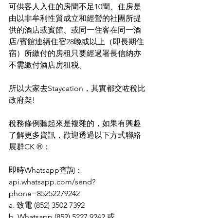
可供客人入住的房間不足10間、住房是
由以非牟利性質成立和經營的社團所提
供的酒店或賓館、或同一住客在同一酒
店/賓館連續住宿28晚或以上（即長期住
宿）所繳付的房租只要經過署長信納亦
不需繳付酒店房租税。
所以大家去Staycation，其實都交咗稅比
政府架!
稅務條例聽起來是複雜的，如果有興趣
了解更多資訊，歡迎透過以下方式聯絡 
展群CK ®：
即時Whatsapp查詢：
api.whatsapp.com/send?
phone=85252279242
a. 致電 (852) 3502 7392
b. Whatsapp (852) 5227 9242 或