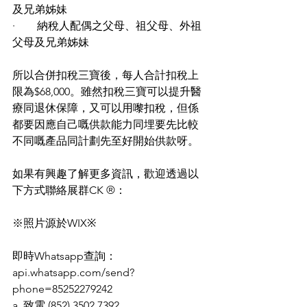
及兄弟姊妹
·        納稅人配偶之父母、祖父母、外祖
父母及兄弟姊妹
所以合併扣稅三寶後，每人合計扣稅上
限為$68,000。雖然扣稅三寶可以提升醫
療同退休保障，又可以用嚟扣稅，但係
都要因應自己嘅供款能力同埋要先比較
不同嘅產品同計劃先至好開始供款呀。
如果有興趣了解更多資訊，歡迎透過以
下方式聯絡展群CK ®：
※照片源於WIX※
即時Whatsapp查詢：
api.whatsapp.com/send?
phone=85252279242
a. 致電 (852) 3502 7392