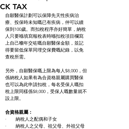
CK TAX
自願醫保計劃可以保障先天性疾病治
療、投保時未知嘅已有疾病，仲可以續
保到100歲。而扣稅程序亦好簡單，納稅
人只要喺填寫報稅表時喺扣稅項目欄寫
上自己嗰年交咗嘅自願醫保金額，並記
得要留低保單同埋交保費嘅紀錄，以免
查稅所需。
另外，自願醫保嘅上限為每人$8,000，但
係納稅人如果有為合資格親屬購買醫保
也可以為此申請扣稅，每名受保人嘅扣
稅上限同樣係$8,000，受保人嘅數量就不
設上限。
合資格親屬：
·        納稅人之配偶和子女
·        納稅人之父母、祖父母、外祖父母