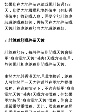
如果您在內地停留連續或累計超過183
天，您從內地機構和境外僱主（包括香
港僱主）收到嘅入息，需要全額計算應
該繳納嘅稅款後，再按照在內地停留嘅
天數計算應納稅額向內地繳納稅款。
3.
 計算稅額嘅停留天數
計算稅額時，每段停留期間嘅天數會採
用“身處當地天數”減去1天嘅方法處理，
然後累計相應納稅期間嘅停留天數。
由於內地與香港因地理環境接近，納稅
人可能於同一天內往返並在兩地均提供
服務。在這種情況下，不適宜採用“身處
當地天數”減去1天嘅方法徵稅；但如果
兩地按照“身處當地天數”徵稅，則會出
現嚴重雙重徵稅。因此，國家稅務總局