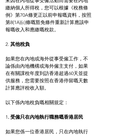
來因在內地從事受僱活動而需要在內地
繳納個人所得稅，您可以根據《稅務條
例》第70A條更正以前申報嘅資料，按照
第8(1A)(c)條嘅豁免條件重新計算應該申
報嘅收入和應繳嘅稅款。
2.
 其他稅負
如果您在內地或海外從事受僱工作，不
論係由內地機構或海外僱主支付，如果
在有關課稅年度到訪香港超過60天並提
供服務，您需要按照在香港停留嘅天數
計算應評稅收入額。
以下係內地稅負嘅相關規定：
1
. 受僱只在內地執行職務嘅香港居民
如果您係一位香港居民，只在內地執行