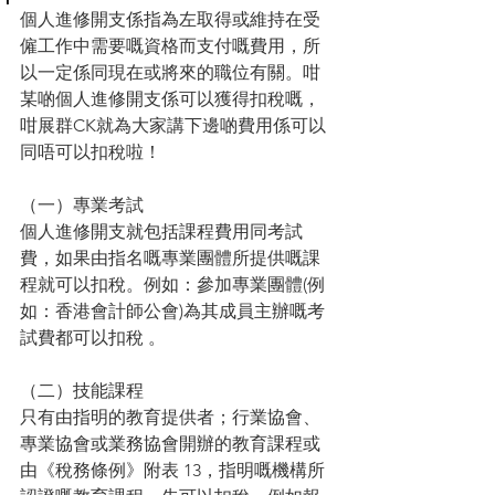
個人進修開支係指為左取得或維持在受
僱工作中需要嘅資格而支付嘅費用，所
以一定係同現在或將來的職位有關。咁
某啲個人進修開支係可以獲得扣稅嘅，
咁展群CK就為大家講下邊啲費用係可以
同唔可以扣稅啦！
（一）專業考試
個人進修開支就包括課程費用同考試
費，如果由指名嘅專業團體所提供嘅課
程就可以扣稅。例如：參加專業團體(例
如：香港會計師公會)為其成員主辦嘅考
試費都可以扣稅 。
（二）技能課程
只有由指明的教育提供者；行業協會、
專業協會或業務協會開辦的教育課程或
由《稅務條例》附表 13，指明嘅機構所