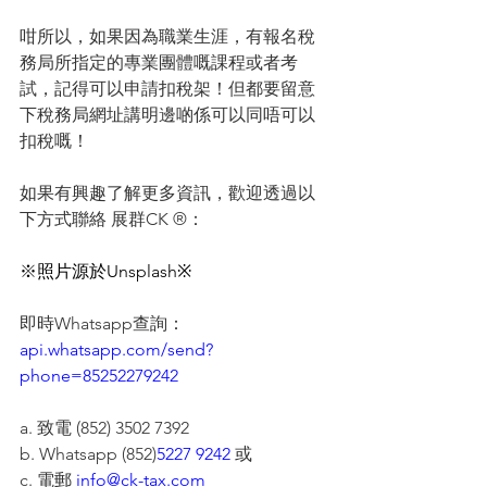
咁所以，如果因為職業生涯，有報名稅
務局所指定的專業團體嘅課程或者考
試，記得可以申請扣稅架！但都要留意
下稅務局網址講明邊啲係可以同唔可以
扣稅嘅！
如果有興趣了解更多資訊，歡迎透過以
下方式聯絡 展群CK ®：
※照片源於Unsplash※
即時Whatsapp查詢：
api.whatsapp.com/send?
phone=85252279242
a. 致電 (852) 3502 7392
b. Whatsapp (852)
5227 9242
 或
c. 電郵 
info@ck-tax.com