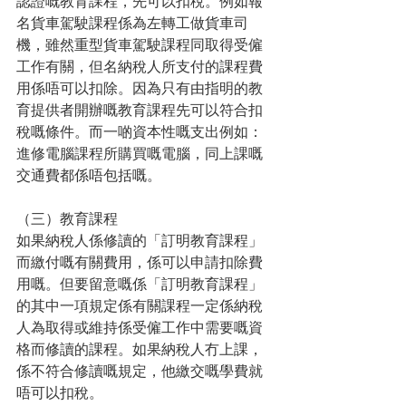
認證嘅教育課程，先可以扣稅。例如報
名貨車駕駛課程係為左轉工做貨車司
機，雖然重型貨車駕駛課程同取得受僱
工作有關，但名納稅人所支付的課程費
用係唔可以扣除。因為只有由指明的教
育提供者開辦嘅教育課程先可以符合扣
稅嘅條件。而一啲資本性嘅支出例如：
進修電腦課程所購買嘅電腦，同上課嘅
交通費都係唔包括嘅。
（三）教育課程
如果納稅人係修讀的「訂明教育課程」
而繳付嘅有關費用，係可以申請扣除費
用嘅。但要留意嘅係「訂明教育課程」
的其中一項規定係有關課程一定係納稅
人為取得或維持係受僱工作中需要嘅資
格而修讀的課程。如果納稅人冇上課，
係不符合修讀嘅規定，他繳交嘅學費就
唔可以扣稅。