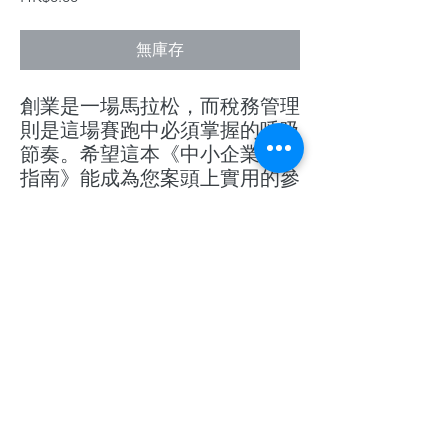
格
無庫存
創業是一場馬拉松，而稅務管理
則是這場賽跑中必須掌握的呼吸
節奏。希望這本《中小企業稅務
指南》能成為您案頭上實用的參
考工具。當您遇到疑惑時，隨時
翻閱，或向專業的稅務團隊尋求
協助。
祝您的企業基業長青，大展宏
圖！
©2026 by 展群CK ®
由特許稅務師(CTA)及資深會計師(FCPA)主理