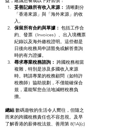
益，建議您養成以下好習慣：
妥善記錄所有收入來源：
 清晰劃分
「香港來源」與「海外來源」的收
入。
保留所有合約與單據：
 包括工作合
約、發票（Invoices）、出入境機票
紀錄以及海外繳稅證明。這些都是
日後向稅務局申請豁免或解答查詢
時的有力證據。
尋求專業稅務諮詢：
 跨國稅務相當
複雜，特別是涉及多國收入來源
時。聘請專業的稅務顧問（如特許
稅務師）協助規劃，不僅能確保合
規，還能幫您合法地減輕稅務負
擔。
總結
 數碼遊牧的生活令人嚮往，但隨之
而來的跨國稅務責任也不容忽視。及早
了解香港的薪俸稅法規、善用第 8(1A)(c) 