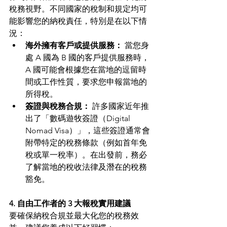
稅務視野。不同國家的稅制和規定均可
能影響您的納稅責任，特別是在以下情
況：
海外擁有客戶或提供服務：
 當您身
處 A 國為 B 國的客戶提供服務時，
A 國可能會根據您在當地的逗留時
間或工作性質，要求您申報當地的
所得稅。
簽證與稅務合規：
 許多國家近年推
出了「數碼遊牧簽證（Digital 
Nomad Visa）」，這些簽證通常會
附帶特定的稅務條款（例如首年免
稅或單一稅率）。在出發前，務必
了解當地的稅收法律及潛在的稅務
豁免。
4. 自由工作者的 3 大報稅實用建議
要確保納稅合規並最大化您的稅務效