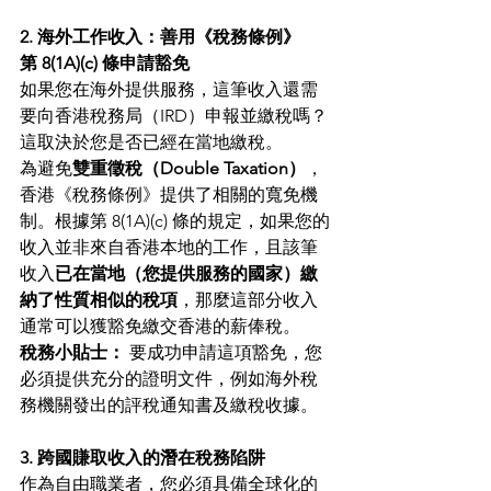
2. 海外工作收入：善用《稅務條例》
第 8(1A)(c) 條申請豁免
如果您在海外提供服務，這筆收入還需
要向香港稅務局（IRD）申報並繳稅嗎？
這取決於您是否已經在當地繳稅。
為避免
雙重徵稅（Double Taxation）
，
香港《稅務條例》提供了相關的寬免機
制。根據第 8(1A)(c) 條的規定，如果您的
收入並非來自香港本地的工作，且該筆
收入
已在當地（您提供服務的國家）繳
納了性質相似的稅項
，那麼這部分收入
通常可以獲豁免繳交香港的薪俸稅。
稅務小貼士：
 要成功申請這項豁免，您
必須提供充分的證明文件，例如海外稅
務機關發出的評稅通知書及繳稅收據。
3. 跨國賺取收入的潛在稅務陷阱
作為自由職業者，您必須具備全球化的