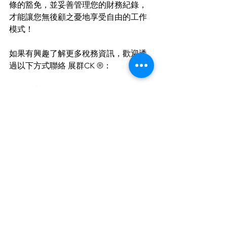
條的豁免，並妥善管理您的財務紀錄，
才能讓您無後顧之憂地享受自由的工作
模式！
如果有興趣了解更多稅務資訊，歡迎透
過以下方式聯絡 展群CK ®：  
   ※照片源於Unsplash※
即時Whatsapp查詢：
api.whatsapp.com/send?
phone=85252279242  
a. 致電 (852) 3502 7392  
b. Whatsapp (852) 5227 9242 或  
c. 電郵 
info@ck-tax.com