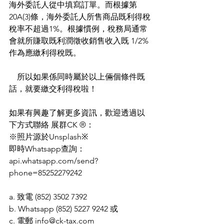
海外委託人從中填寫訂單。而根據第
20A(3)條，海外委託人所售商品既利得稅
稅率不超過1%。根據慣例，稅務局通常
會就所賺取既利潤徵收銷售收入既 1/2%
作為應繳利得稅既。
    所以如果係同時屬於以上倆個條件既
話，就要繳交利得稅啦！
如果有興趣了解更多資訊，歡迎透過以
下方式聯絡 展群CK ®：
※照片源於Unsplash※
即時Whatsapp查詢：
api.whatsapp.com/send?
phone=85252279242
a. 致電 (852) 3502 7392 
b. Whatsapp (852) 5227 9242 或
c. 電郵 info@ck-tax.com 