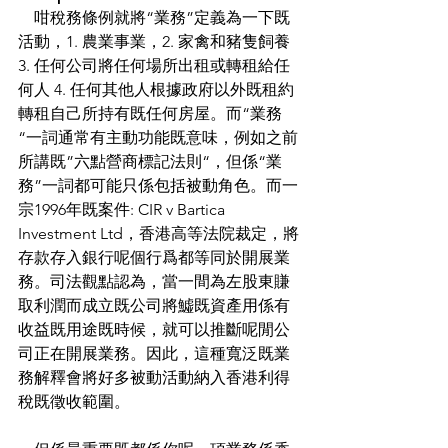
    咁稅務條例就將“業務”定義為一下既
活動，1. 農業事業，2. 家禽和豬隻飼養 
3. 任何公司將任何場所出租或轉租給任
何人 4. 任何其他人根據政府以外既租約
轉租自己所持有既任何房屋。而“業務
“一詞通常有主動功能既意味，例如之前
所講既”六點營商標記法則“，但係“業
務”一詞都可能只係包括被動角色。而一
宗1996年既案件: CIR v Bartica 
Investment Ltd，香港高等法院裁定，將
存款存入銀行呢個行爲都等同於開展業
務。司法觀點認為，當一間為左股東賺
取利潤而成立既公司將鱋既資產用係有
收益既用途既時候，就可以推斷呢閒公
司正在開展業務。因此，這種寬泛既業
務解釋會將好多被動活動納入香港利得
稅既徵收範圍。