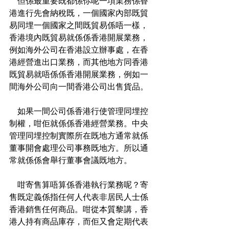
    但係最重要既都係你呢一項業務係香
港進行先會納稅既，一個國家內部既貿
易同埋一個國家之間既貿易係唔一樣，
香港境內既貿易就係係香港開展業務，
例如海外公司在香港設立辦事處，在香
港經營進出口業務，而其他地方同香港
既貿易就唔係係香港開展業務，例如一
間海外公司向一間香港公司出售貨品。
    如果一間公司係香港行使管理同埋控
制權，咁佢就係係香港經營業務。中央
管理同埋控制實際所在既地方通常就係
董事開會處理公司事務既地方。所以通
常就係係會舉行董事會議既地方。
    咁寄售算唔算係香港執行業務呢？寄
售既定義係指任何人代表非居民人士係
香港銷售任何商品。咁從本質黎講，香
港人持有商品庫存，而佢又會定期代表