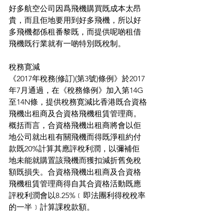
好多航空公司因爲飛機購買既成本太昂
貴，而且佢地要用到好多飛機，所以好
多飛機都係租番黎既，而提供呢啲租借
飛機既行業就有一啲特別既稅制。
稅務寛減
《2017年稅務(修訂)(第3號)條例》於2017
年7月通過，在《稅務條例》加入第14G
至14N條，提供稅務寛減比香港既合資格
飛機出租商及合資格飛機租賃管理商。
概括而言，合資格飛機出租商將會以佢
地公司就出租有關飛機而得既淨租約付
款既20%計算其應評稅利潤，以彌補佢
地未能就購置該飛機而獲扣減折舊免稅
額既損失。合資格飛機出租商及合資格
飛機租賃管理商得自其合資格活動既應
評稅利潤會以8.25%﹝即法團利得稅稅率
的一半﹞計算課稅款額。