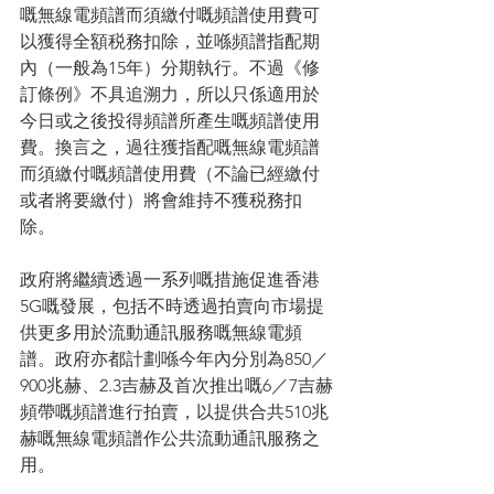
嘅無線電頻譜而須繳付嘅頻譜使用費可
以獲得全額税務扣除，並喺頻譜指配期
內（一般為15年）分期執行。不過《修
訂條例》不具追溯力，所以只係適用於
今日或之後投得頻譜所產生嘅頻譜使用
費。換言之，過往獲指配嘅無線電頻譜
而須繳付嘅頻譜使用費（不論已經繳付
或者將要繳付）將會維持不獲税務扣
除。 　　
政府將繼續透過一系列嘅措施促進香港
5G嘅發展，包括不時透過拍賣向市場提
供更多用於流動通訊服務嘅無線電頻
譜。政府亦都計劃喺今年內分別為850／
900兆赫、2.3吉赫及首次推出嘅6／7吉赫
頻帶嘅頻譜進行拍賣，以提供合共510兆
赫嘅無線電頻譜作公共流動通訊服務之
用。