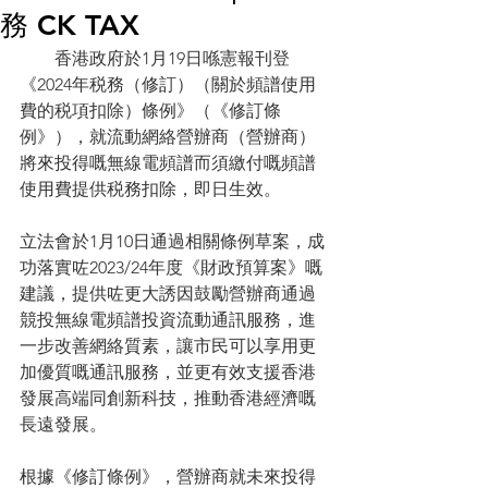
務 CK TAX
　　香港政府於1月19日喺憲報刊登
《2024年税務（修訂）（關於頻譜使用
費的税項扣除）條例》（《修訂條
例》），就流動網絡營辦商（營辦商）
將來投得嘅無線電頻譜而須繳付嘅頻譜
使用費提供税務扣除，即日生效。 　　
立法會於1月10日通過相關條例草案，成
功落實咗2023/24年度《財政預算案》嘅
建議，提供咗更大誘因鼓勵營辦商通過
競投無線電頻譜投資流動通訊服務，進
一步改善網絡質素，讓市民可以享用更
加優質嘅通訊服務，並更有效支援香港
發展高端同創新科技，推動香港經濟嘅
長遠發展。 　　
根據《修訂條例》，營辦商就未來投得