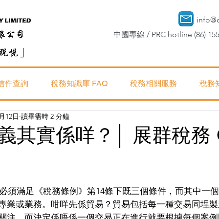
info@
中國專線 / PRC hotline (86) 155
信件查詢
稅務知識庫 FAQ
稅務相關服務
稅務
2月12日
讀畢需時 2 分鐘
義其實係咩？│ 展群稅務 
專業或業務。咁咩先係貿易？貿易包括每一種交易同埋製
關注。而決定係唔係一個交易正在進行就要根據每個案例