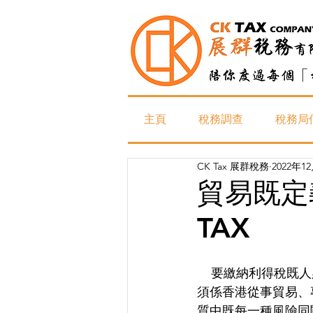
主頁
稅務調查
稅務局
CK Tax 展群稅務
2022年1
貿易既定
TAX
    要繳納利得稅既人必須滿足《稅務條例》第14條下既三個條件，而其中一個條件就係該人必
須係香港從事貿易、
質中既每一種風險同