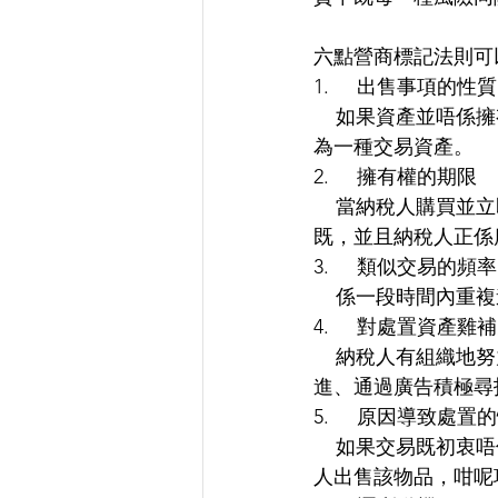
六點營商標記法則可
1.     出售事項的性質
    如果資產並唔係擁有者既收入或者用作個人享受既話，僅僅憑藉佢既所有權，它就有可能成
為一種交易資產。
2.     擁有權的期限
    當納稅人購買並立即出售一項資產既時候，咁就可以推斷呢項資產係為左獲利出售而獲得
既，並且納稅人正係
3.     類似交易的頻
    係一段時間
4.     對處置資
    納稅人有組織地努力通過一些方法使佢既財產更有銷路來獲取利潤，例如：進行維修和改
進、通過廣告積極尋
5.     原因導致處置
    如果交易既初衷唔係為左盈利，而係突發情況例如緊急情況或突發事件需要現金而導致納稅
人出售該物品，咁呢