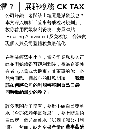
潤？ │ 展群稅務 CK TAX
公司賺錢，老闆該出糧還是派發股息？
本文深入解析「董事薪酬稅務規劃」。
教你善用兩級制利得稅、房屋津貼 
(Housing Allowance) 及免稅額，合法實
現個人與公司整體稅負最低化！
在香港經營中小企，當公司業務步入正
軌並開始錄得可觀利潤時，身為企業擁
有者（老闆或大股東）兼董事的你，必
然會面臨一個核心的財務問題：
「我應
該如何將公司的利潤轉移到自己口袋，
同時繳納最少的稅？」
許多老闆為了簡單，要麼不給自己發薪
水（全部依賴年底派息），要麼隨意給
自己定一個超高薪水（試圖扣減公司利
潤）。然而，缺乏全盤考量的
董事薪酬