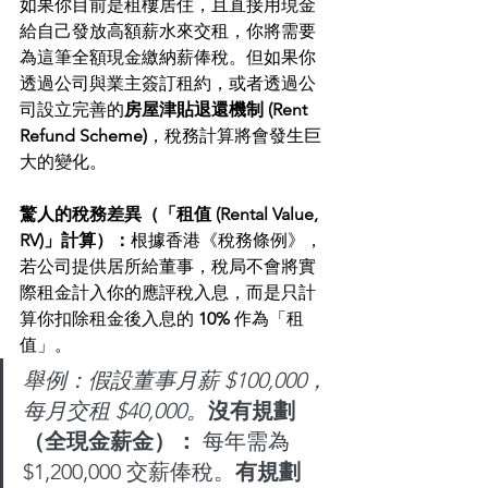
如果你目前是租樓居住，且直接用現金
給自己發放高額薪水來交租，你將需要
為這筆全額現金繳納薪俸稅。但如果你
透過公司與業主簽訂租約，或者透過公
司設立完善的
房屋津貼退還機制 (Rent 
Refund Scheme)
，稅務計算將會發生巨
大的變化。
驚人的稅務差異（「租值 (Rental Value, 
RV)」計算）：
根據香港《稅務條例》，
若公司提供居所給董事，稅局不會將實
際租金計入你的應評稅入息，而是只計
算你扣除租金後入息的 
10%
 作為「租
值」。
舉例：假設董事月薪 $100,000，
每月交租 $40,000。
沒有規劃
（全現金薪金）：
 每年需為 
$1,200,000 交薪俸稅。
有規劃