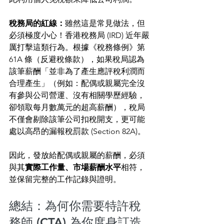
稅務局的紅線：
雖然這是常見做法，但
必須極度小心！香港稅務局 (IRD) 近年嚴
厲打擊這類行為。根據《稅務條例》第 
61A 條（反避稅條款），如果稅局認為
該筆薪酬「並非為了產生應評稅利潤而
合理產生」（例如：配偶或親屬完全沒
有參與公司營運、沒有相關學歷經驗，
卻領取每月數萬元的超高薪酬），稅局
不僅會剔除該筆公司扣稅開支，更可能
處以高昂的漏報稅罰款 (Section 82A)。
因此，發放給配偶或親屬的薪酬，必須
與其
實際工作量、市場薪酬水平
相符，
並保留完整的工作記錄與證明。
總結：為何你需要特許稅
務師 (CTA) 為你度身訂造