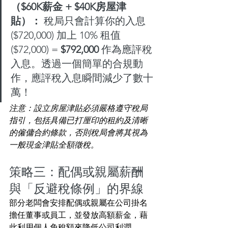
（$60K薪金 + $40K房屋津
貼）：
 稅局只會計算你的入息 
($720,000) 加上 10% 租值 
($72,000) = 
$792,000
 作為應評稅
入息。透過一個簡單的合規動
作，應評稅入息瞬間減少了數十
萬！
注意：設立房屋津貼必須嚴格遵守稅局
指引，包括具備已打厘印的租約及清晰
的僱傭合約條款，否則稅局會將其視為
一般現金津貼全額徵稅。
策略三：配偶或親屬薪酬
與「反避稅條例」的界線
部分老闆會安排配偶或親屬在公司掛名
擔任董事或員工，並發放高額薪金，藉
此利用個人免稅額來降低公司利潤。