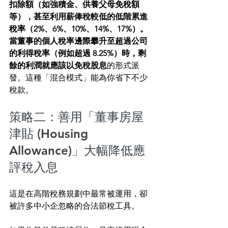
扣除額（如強積金、供養父母免稅額
等），甚至利用薪俸稅較低的低階累進
稅率（2%、6%、10%、14%、17%）。
當董事的個人稅率邊際攀升至超過公司
的利得稅率（例如超過 8.25%）時，剩
餘的利潤就應該以免稅股息
的形式派
發。這種「混合模式」能為你省下不少
稅款。
策略二：善用「董事房屋
津貼 (Housing 
Allowance)」大幅降低應
評稅入息
這是在高階稅務規劃中最常被運用，卻
被許多中小企忽略的合法節稅工具。