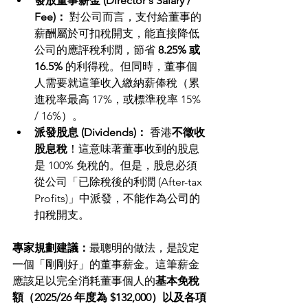
發放董事薪金 (Director's Salary / 
Fee)：
 對公司而言，支付給董事的
薪酬屬於可扣稅開支，能直接降低
公司的應評稅利潤，節省 
8.25% 或 
16.5%
 的利得稅。但同時，董事個
人需要就這筆收入繳納薪俸稅（累
進稅率最高 17%，或標準稅率 15% 
/ 16%）。
派發股息 (Dividends)：
 香港
不徵收
股息稅
！這意味著董事收到的股息
是 100% 免稅的。但是，股息必須
從公司「已除稅後的利潤 (After-tax 
Profits)」中派發，不能作為公司的
扣稅開支。
專家規劃建議：
最聰明的做法，是設定
一個「剛剛好」的董事薪金。這筆薪金
應該足以完全消耗董事個人的
基本免稅
額（2025/26 年度為 $132,000）以及各項