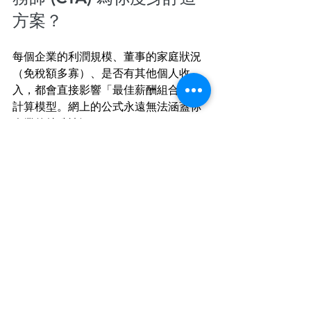
方案？
每個企業的利潤規模、董事的家庭狀況
（免稅額多寡）、是否有其他個人收
入，都會直接影響「最佳薪酬組合」的
計算模型。網上的公式永遠無法涵蓋你
企業的特殊情況。
錯誤的薪酬設定不僅讓你多繳稅，更可
能引發稅局的質疑與實地審核。
我們不只做填表報稅，更擅長透過精密
的計算與合規設計，為中小企老闆提供
全盤的董事薪酬稅務規劃
。
賺錢很辛苦，不要因為缺乏規劃而將利
潤拱手相讓。
今天就行動！為您的企業
架構進行一次深度的稅務健康檢查。