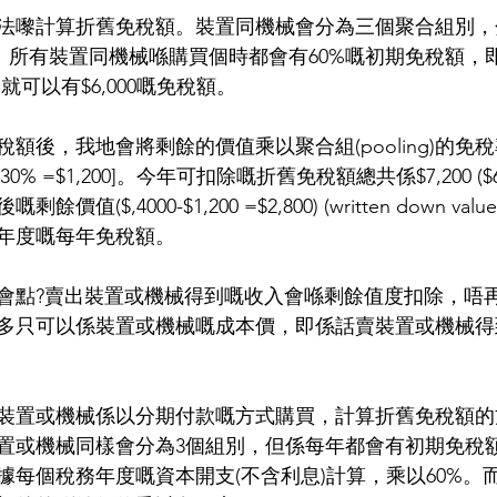
法嚟計算折舊免稅額。裝置同機械會分為三個聚合組別，分
率。所有裝置同機械喺購買個時都會有60%嘅初期免稅額，
，就可以有$6,000嘅免稅額。
額後，我地會將剩餘的價值乘以聚合組(pooling)的免
00)x30% =$1,200]。今年可扣除嘅折舊免稅額總共係$7,200 ($6,
值($,4000-$1,200 =$2,800) (written down v
年度嘅每年免稅額。
會點?賣出裝置或機械得到嘅收入會喺剩餘值度扣除，唔
多只可以係裝置或機械嘅成本價，即係話賣裝置或機械得
裝置或機械係以分期付款嘅方式購買，計算折舊免稅額的
置或機械同樣會分為3個組別，但係每年都會有初期免稅
據每個稅務年度嘅資本開支(不含利息)計算，乘以60%。