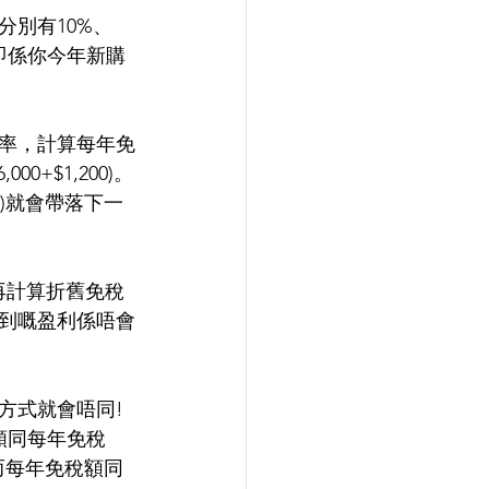
別有10%、
即係你今年新購
稅率，計算每年免
000+$1,200)。
alue)就會帶落下一
再計算折舊免稅
到嘅盈利係唔會
方式就會唔同!
額同每年免稅
而每年免稅額同