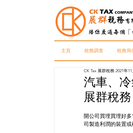
主頁
稅務調查
稅務局
CK Tax 展群稅務
2021年1
汽車、冷
展群稅務 
開公司買埋買埋好多
司製造利潤的裝置或