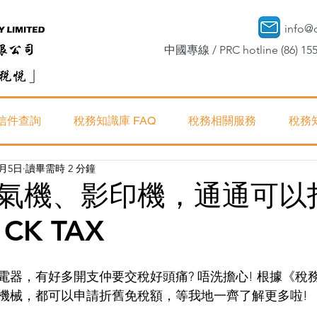
info@
中國專線 / PRC hotline (86) 155
信件查詢
稅務知識庫 FAQ
稅務相關服務
稅務
1月5日
讀畢需時 2 分鐘
氣機、影印機，通通可以扣
CK TAX
電器，有好多開支仲要交稅好頭痛? 唔洗擔心! 根據《稅
機械，都可以申請折舊免稅額，等我地一齊了解更多啦!