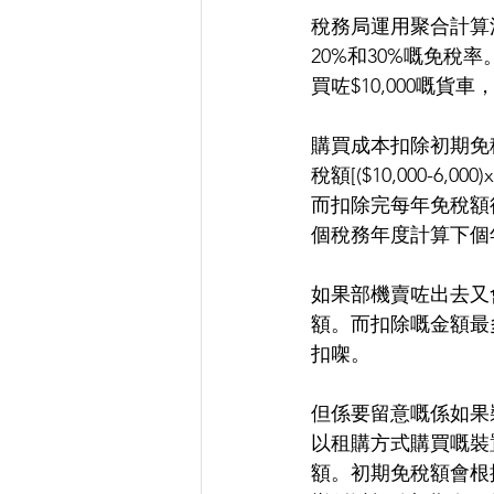
稅務局運用聚合計算
20%和30%嘅免稅
買咗$10,000嘅貨車
購買成本扣除初期免稅
稅額[($10,000-6,0
而扣除完每年免稅額後嘅剩餘價
個稅務年度計算下個
如果部機賣咗出去又
額。而扣除嘅金額最
扣㗎。
但係要留意嘅係如果
以租購方式購買嘅裝
額。初期免稅額會根