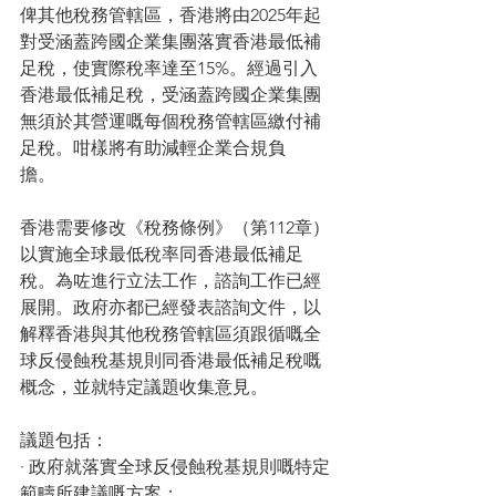
俾其他稅務管轄區，香港將由2025年起
對受涵蓋跨國企業集團落實香港最低補
足稅，使實際稅率達至15%。經過引入
香港最低補足稅，受涵蓋跨國企業集團
無須於其營運嘅每個稅務管轄區繳付補
足稅。咁樣將有助減輕企業合規負
擔。 　　
香港需要修改《稅務條例》（第112章）
以實施全球最低稅率同香港最低補足
稅。為咗進行立法工作，諮詢工作已經
展開。政府亦都已經發表諮詢文件，以
解釋香港與其他稅務管轄區須跟循嘅全
球反侵蝕稅基規則同香港最低補足稅嘅
概念，並就特定議題收集意見。
議題包括：  
· 政府就落實全球反侵蝕稅基規則嘅特定
範疇所建議嘅方案；