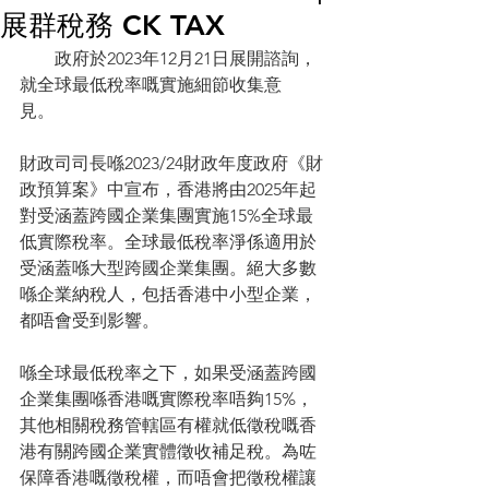
展群稅務 CK TAX
　　政府於2023年12月21日展開諮詢，
就全球最低稅率嘅實施細節收集意
見。 　　
財政司司長喺2023/24財政年度政府《財
政預算案》中宣布，香港將由2025年起
對受涵蓋跨國企業集團實施15%全球最
低實際稅率。全球最低稅率淨係適用於
受涵蓋喺大型跨國企業集團。絕大多數
喺企業納稅人，包括香港中小型企業，
都唔會受到影響。 　　
喺全球最低稅率之下，如果受涵蓋跨國
企業集團喺香港嘅實際稅率唔夠15%，
其他相關稅務管轄區有權就低徵稅嘅香
港有關跨國企業實體徵收補足稅。為咗
保障香港嘅徵稅權，而唔會把徵稅權讓