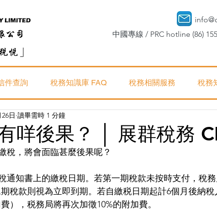
info@
中國專線 / PRC hotline (86) 155
信件查詢
稅務知識庫 FAQ
稅務相關服務
稅務
月26日
讀畢需時 1 分鐘
咩後果？ │ 展群稅務 CK
繳稅，將會面臨甚麼後果呢？
稅通知書上的繳稅日期。若第一期稅款未按時支付，稅務
二期稅款則視為立即到期。若自繳税日期起計6個月後納稅
加費），税務局將再次加徵10%的附加費。