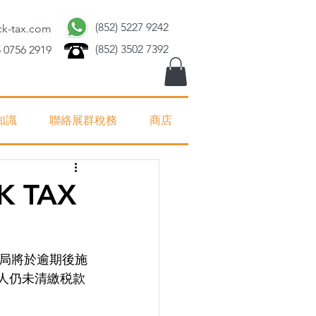
(852) 5227 9242
ck-tax.com
(852) 3502 7392
 0756 2919
知識
聯絡展群稅務
商店
 TAX
局將於逾期後施
人仍未清繳税款