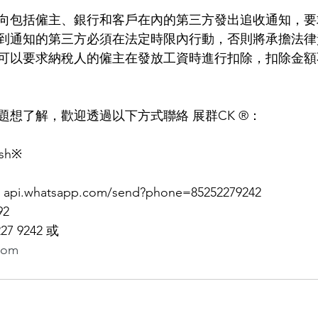
向包括僱主、銀行和客戶在內的第三方發出追收通知，要
到通知的第三方必須在法定時限內行動，否則將承擔法律
可以要求納稅人的僱主在發放工資時進行扣除，扣除金額
題想了解，歡迎透過以下方式聯絡 展群CK ®：
sh※
.whatsapp.com/send?phone=85252279242
92
227 9242 或
com