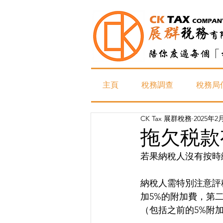
主頁
稅務調查
稅務局
CK Tax 展群稅務
2025年2
拖欠税款有
若果納稅人沒有按時
納稅人需特別注意評
加5%的附加費，第
（包括之前的5%附