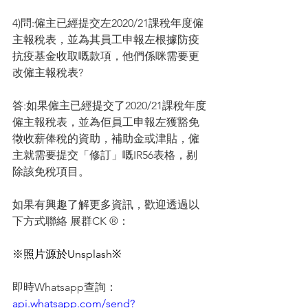
4)問:僱主已經提交左2020/21課稅年度僱
主報稅表，並為其員工申報左根據防疫
抗疫基金收取嘅款項，他們係咪需要更
改僱主報稅表? 
答:如果僱主已經提交了2020/21課稅年度
僱主報稅表，並為佢員工申報左獲豁免
徵收薪俸稅的資助，補助金或津貼，僱
主就需要提交「修訂」嘅IR56表格，剔
除該免稅項目。
如果有興趣了解更多資訊，歡迎透過以
下方式聯絡 展群CK ®：
※照片源於Unsplash※
即時Whatsapp查詢：
api.whatsapp.com/send?