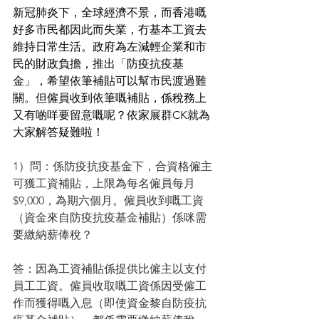
新冠肺炎下，全球經濟不景，而香港嘅
好多市民都因此而失業，冇基本工資去
維持日常生活。政府為左
減輕企業和市
民的財政負擔，推出「防疫抗疫基
金」，希望依筆補貼可以幫市民渡過難
關。但僱員收到依筆嘅補貼，係稅務上
又有啲咩要留意嘅呢？依家展群CK就為
大家解答疑難啦！
1）問：係防疫抗疫基金下，合資格僱主
可獲工資補貼，上限為每名僱員每月
$9,000，為期六個月。僱員收到嘅工資
（資金來自防疫抗疫基金補貼）係咪需
要繳納薪俸稅？
答：因為工資補貼係提供比僱主以支付
員工工資。僱員收取嘅工資係因受僱工
作而獲得嘅入息（即使資金黎自防疫抗