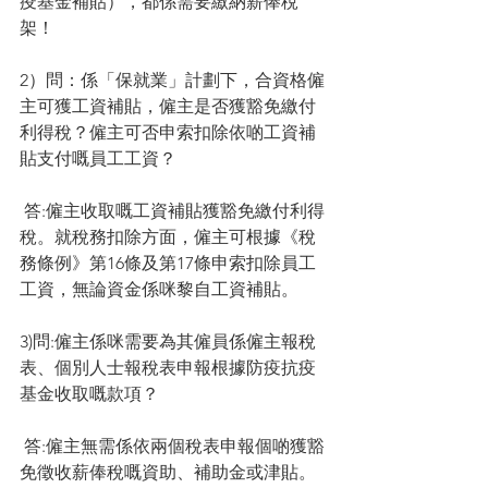
疫基金補貼），都係需要繳納薪俸稅
架！
2）問：係「保就業」計劃下，合資格僱
主可獲工資補貼，僱主是否獲豁免繳付
利得稅？僱主可否申索扣除依啲工資補
貼支付嘅員工工資？
 答:僱主收取嘅工資補貼獲豁免繳付利得
稅。就稅務扣除方面，僱主可根據《稅
務條例》第16條及第17條申索扣除員工
工資，無論資金係咪黎自工資補貼。
3)問:僱主係咪需要為其僱員係僱主報稅
表、個別人士報稅表申報根據防疫抗疫
基金收取嘅款項？
 答:僱主無需係依兩個稅表申報個啲獲豁
免徵收薪俸稅嘅資助、補助金或津貼。