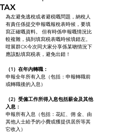
TAX
為左避免逃稅或者避税嘅問題，納稅人
有責任係提交申報嘅報稅表時候，要填
寫正確嘅資料。 但有時係申報嘅情況比
較複雜，搞到填寫税表嘅時候填錯左。
咁展群CK今次同大家分享係某啲情況下
應該點填寫税表，避免出錯！
（1）在年內轉職：
申報全年所有入息（包括：申報轉職前
或轉職後的入息）
（2）受僱工作所得入息包括薪金及其他
入息：
申報所有入息（包括：花紅、佣 金、由
其他人士給予的小費或獲提供居所等其
它收入）