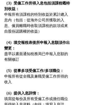
（3）受僱工作所得入息包括須課稅嘅特
別收益：
申報所有須課稅的特別收益於累計總入
息內（包括：從海外公司所獲取的入
息、僱員離職時收取須課稅的款項或來 
自股份認購權的收益）
（4）填交報稅表後所申報入息額須作出
變更：
盡早以書面通知稅務局已申報入息額的
有關修訂
（5）從事多項受僱工作/多項職位：
申報所有從全職及兼職受僱工作所得的
收入
（6）提供入息詳情：
填寫從每份及所有受僱工作或擔任職位
所得的入息資料（包括：填寫入息詳