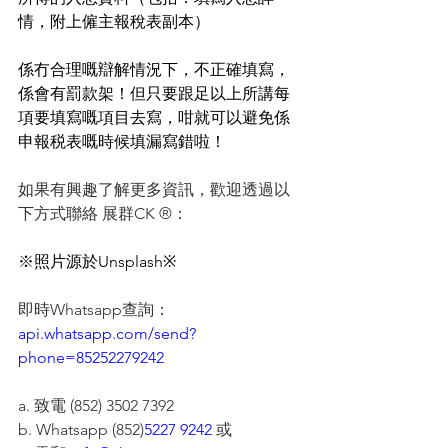
情，附上僱主報稅表副本）
係冇合理嘅辯解情況下，不正確填寫，
係會有罰款架！但只要跟足以上所講每
項要填寫嘅項目去寫，咁就可以避免係
申報税表嘅時候填漏寫錯啦！
如果有興趣了解更多資訊，歡迎透過以
下方式聯絡 展群CK ®：
※照片源於Unsplash※
即時Whatsapp查詢：
api.whatsapp.com/send?
phone=85252279242
a. 致電 (852) 3502 7392
b. Whatsapp (852)
5227 9242
 或