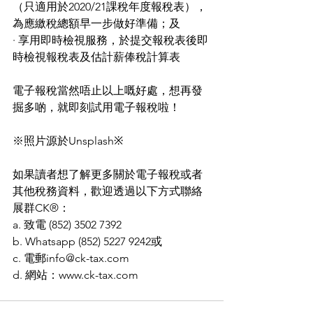
（只適用於2020/21課稅年度報稅表），
為應繳稅總額早一步做好準備；及
· 享用即時檢視服務，於提交報稅表後即
時檢視報稅表及估計薪俸稅計算表
電子報稅當然唔止以上嘅好處，想再發
掘多啲，就即刻試用電子報稅啦！
※照片源於Unsplash※
如果讀者想了解更多關於電子報稅或者
其他稅務資料，歡迎透過以下方式聯絡
展群CK®：
a. 致電 (852) 3502 7392
b. Whatsapp (852) 5227 9242或
c. 電郵info@ck-tax.com
d. 網站：www.ck-tax.com