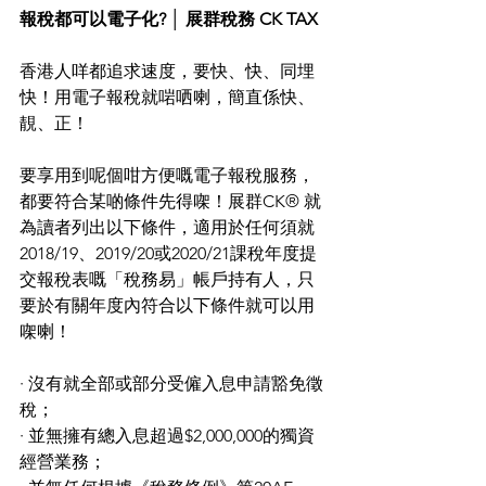
報稅都可以電子化? │ 展群稅務 CK TAX
香港人咩都追求速度，要快、快、同埋
快！用電子報稅就啱哂喇，簡直係快、
靚、正！
要享用到呢個咁方便嘅電子報稅服務，
都要符合某啲條件先得㗎！展群CK® 就
為讀者列出以下條件，適用於任何須就
2018/19、2019/20或2020/21課稅年度提
交報稅表嘅「稅務易」帳戶持有人，只
要於有關年度內符合以下條件就可以用
㗎喇！
· 沒有就全部或部分受僱入息申請豁免徵
稅；
· 並無擁有總入息超過$2,000,000的獨資
經營業務；