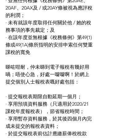
· 並無任何根據《稅務條例》第20AE、
20AF、20AX及 / 或20AY條被視為應評稅
的利潤；
· 未有就該年度取得任何關於他 / 她的稅
務事項的事先裁定；及
· 在該年度並無根據《稅務條例》第49(1)
條或49(1A)條所指明的安排申索任何雙重
課稅的寬免
睇咗咁耐，仲未睇到電子報稅有幾好用
喎；唔使心急，好處一囖囖啊！於網上
提交個別人士報稅表嘅好處包括：
· 提交報稅表期限自動延期一個月；
· 享用預填資料服務（只適用於2020/21
課稅年度報稅表），節省報稅時間；
· 享用暫存資料服務，於其後四個月內完
成未提交的報稅表資料；
· 於提交報稅表前估計應繳薪俸稅稅款