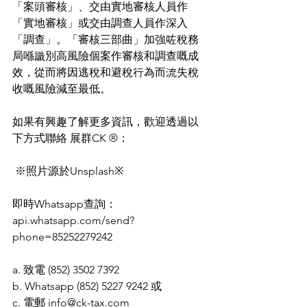
「案頭審核」、交由實地審核人員作
「實地審核」或交由調查人員作深入 
「調查」。「審核三部曲」加強咗稅務
局喺識別高風險個案作審核和調查嘅成
效，從而將因逃稅和避稅行為而流失稅
收嘅風險減至最低。 
如果有興趣了解更多資訊，歡迎透過以
下方式聯絡 展群CK ®：
 ※照片源於Unsplash※
即時Whatsapp查詢：
api.whatsapp.com/send?
phone=85252279242 
a. 致電 (852) 3502 7392
b. Whatsapp (852) 5227 9242 或
c. 電郵 info@ck-tax.com