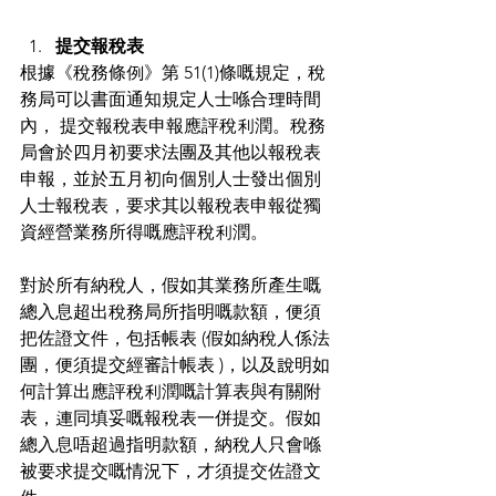
提交報稅表 
根據《稅務條例》第 51(1)條嘅規定，稅
務局可以書面通知規定人士喺合理時間
內， 提交報稅表申報應評稅利潤。稅務
局會於四月初要求法團及其他以報稅表
申報，並於五月初向個別人士發出個別
人士報稅表，要求其以報稅表申報從獨
資經營業務所得嘅應評稅利潤。
對於所有納稅人，假如其業務所產生嘅
總入息超出稅務局所指明嘅款額，便須
把佐證文件，包括帳表 (假如納稅人係法
團，便須提交經審計帳表 )，以及說明如
何計算出應評稅利潤嘅計算表與有關附
表，連同填妥嘅報稅表一併提交。假如
總入息唔超過指明款額，納稅人只會喺
被要求提交嘅情況下，才須提交佐證文