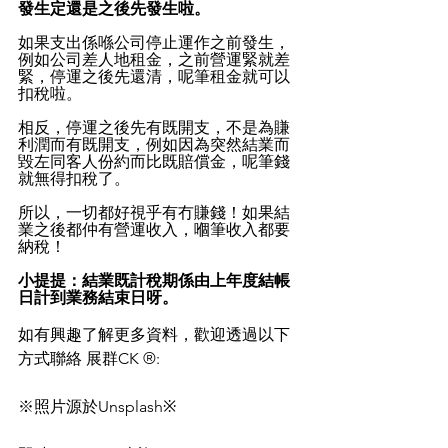
發生定還是之後先發生啦。
如果支出係喺公司停止運作之前發生，
例如公司差人地租金，之前營運緊就差
緊，停運之後先還清，呢筆租金就可以
扣稅啦。
相反，停運之後先有既開支，不是為賺
利潤而有既開支，例如因為突然結業而
毀左同客人份約而比既賠償金，呢筆錢
就無得扣稅了。
所以，一切都好視乎有冇賺錢！如果結
業之後都仲有營運收入，嗰筆收入都要
納稅！
小提提：結業既計稅期係由上年度結帳
日計到業務結束日呀。
如有興趣了解更多資料，歡迎透過以下
方式聯絡 展群CK ®:
※照片源於Unsplash※