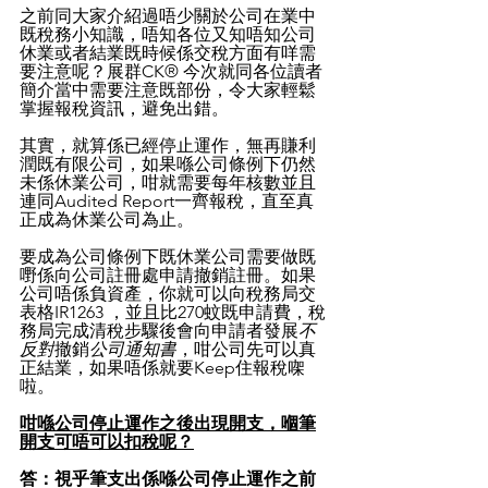
之前同大家介紹過唔少關於公司在業中
既稅務小知識，唔知各位又知唔知公司
休業或者結業既時候係交稅方面有咩需
要注意呢？展群CK® 今次就同各位讀者
簡介當中需要注意既部份，令大家輕鬆
掌握報稅資訊，避免出錯。
其實，就算係已經停止運作，無再賺利
潤既有限公司，如果喺公司條例下仍然
未係休業公司，咁就需要每年核數並且
連同Audited Report一齊報稅，直至真
正成為休業公司為止。
要成為公司條例下既休業公司需要做既
嘢係向公司註冊處申請撤銷註冊。如果
公司唔係負資產，你就可以向稅務局交
表格IR1263 ，並且比270蚊既申請費，稅
務局完成清稅步驟後會向申請者發展
不
反對
撤銷
公司通知書
，咁公司先可以真
正結業，如果唔係就要Keep住報稅㗎
啦。
咁喺公司停止運作之後出現開支，嗰筆
開支可唔可以扣稅呢？
答：視乎筆支出係喺公司停止運作之前