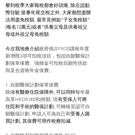
黎到稅季大家報稅都會好頭痛, 除左諗點
慳住駛,留番年尾交稅之外, 大家都想盡辦
法用盡免稅額, 最常見例如”子女免稅額” 
(每名12萬元)或者”供養父母及供養祖父
母或外祖父母免稅額.
今次我地會介紹
政府係2019/20課稅年度
新增既3項可扣稅項目，包括自願醫保計
劃保單保費、強積金可扣稅自願性供款
與及合資格年金保費。
1. 自願醫保計劃保單保費
除擁
有醫療住院保障外, 可以同時
每年最
高享HKD8,000扣稅額, 現
有受保人可將
住院和手術的醫保計劃
, 可轉移至認可自
願醫保計劃. 申請人可為自己和
受養人購
買計劃, 其保費可用作稅務扣減. 