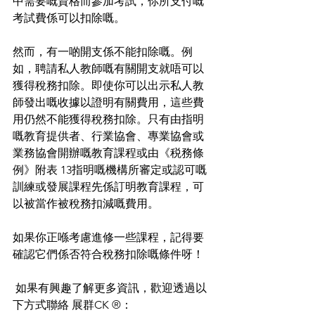
中需要嘅資格而參加考試，你所支付嘅
考試費係可以扣除嘅。
然而，有一啲開支係不能扣除嘅。例
如，聘請私人教師嘅有關開支就唔可以
獲得稅務扣除。即使你可以出示私人教
師發出嘅收據以證明有關費用，這些費
用仍然不能獲得稅務扣除。只有由指明
嘅教育提供者、行業協會、專業協會或
業務協會開辦嘅教育課程或由《税務條
例》附表 13指明嘅機構所審定或認可嘅
訓練或發展課程先係訂明教育課程，可
以被當作被稅務扣減嘅費用。
如果你正喺考慮進修一些課程，記得要
確認它們係否符合稅務扣除嘅條件呀！
 如果有興趣了解更多資訊，歡迎透過以
下方式聯絡 展群CK ®：