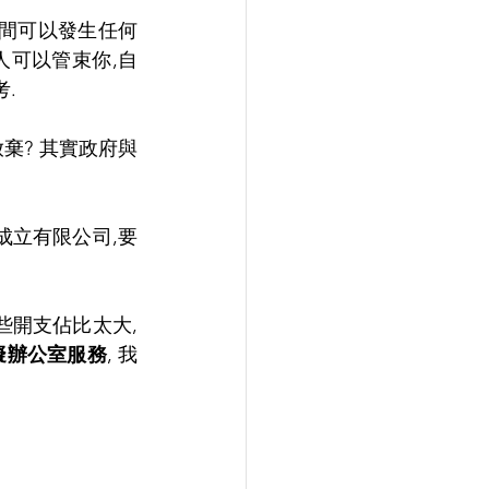
間可以發生任何
人可以管束你,自
.
棄? 其實政府與
成立有限公司,要
些開支佔比太大,
擬辦公室服務
, 我