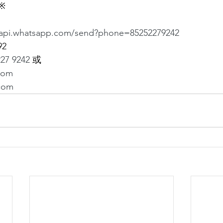
※
api.whatsapp.com/send?phone=85252279242
92
227 9242
 或
com
com