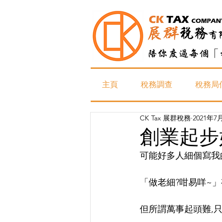
主頁
稅務調查
稅務局
CK Tax 展群稅務
2021年7
創業起步好
可能好多人細個寫我
「做老細?咁易咩~」
但所謂萬事起頭難,只