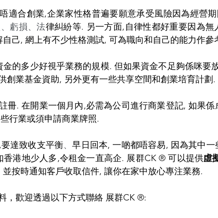
唔適合創業,企業家性格普遍要願意承受風險因為經營期
靈
、虧損、法
律糾紛等. 另一方面,自律性都好重要因為無
解自己, 網上有不少性格測試, 可為職向和自己的能力作參考
資金的多少好視乎業務的規模. 但如果資金不足夠係咪要放
創業基金資助, 另外更有一些共享空間和創業培育計劃. 
註冊. 在開業一個月內,必需為公司進行商業登記, 如果係
一些行業或須申請商業牌照.
,要達致收支平衡
、
早日回本, 一啲都唔容易, 因為其中一
如香港地少人多,令租金一直高企. 展群CK ® 可以提供
虛
 並按時通知客戶收取信件, 讓你在家中放心專注業務. 
，歡迎透過以下方式聯絡 展群CK ®: