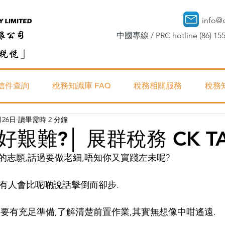
info@
中國專線 / PRC hotline (86) 155
信件查詢
稅務知識庫 FAQ
稅務相關服務
稅務
月26日
讀畢需時 2 分鐘
艱難?│ 展群稅務 CK T
的志願,話過要做老細,唔知你又實踐左未呢?
有人會比呢啲說話擊倒而卻步. 
要有充足準備,了解清楚前置作業,其實無想像中咁遙遠. 