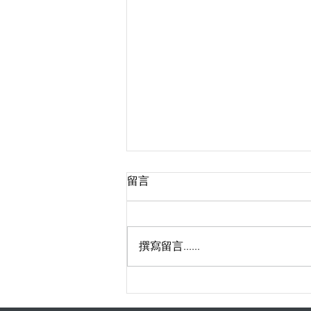
留言
撰寫留言......
【有限公司高階慳稅】有限公
司老闆抽資秘技：出糧定派