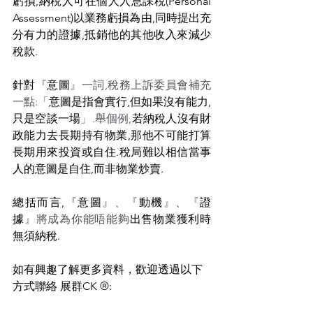
虧損,納稅人可在個人入息課稅(Personal 
Assessment)以業務虧損為由,同時提出充
分有力的證據,抵銷他的其他收入來減少
稅款.
針對
『
意圖
』一詞,稅務上訴委員會補充
一點:「
意圖是指會實行,但如果沒有能力,
只是空談一場
」.舉個例,
若納稅人沒有財
政能力去長期持有物業,那他不可能打算
長期用來投資或自住.稅局難以相信當事
人的意圖是自住,而非物業炒賣.
總括而言,
『
意圖
』、『
動機
』、『
證
據
』將成為你能唔能夠
出售物業獲利時
無須納稅.
如有興趣了解更多資料，歡迎透過以下
方式聯絡 展群CK ®: