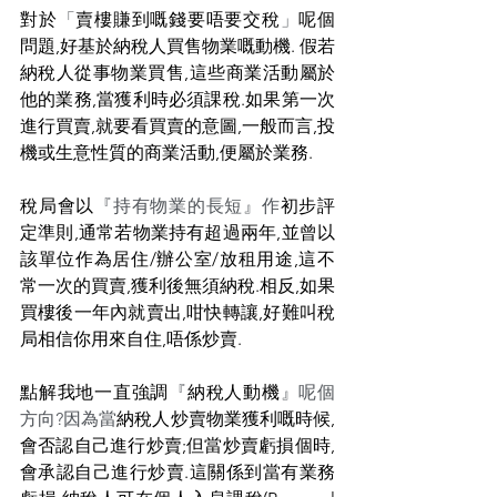
對於
「
賣樓賺到嘅錢要唔要交稅
」
呢個
問題,好基於納稅人買售物業嘅動機. 假若
納稅人從事物業買售,這些商業活動屬於
他的業務,當獲利時必須課稅.如果第一次
進行買賣,就要看買賣的意圖,一般而言,投
機或生意性質的商業活動,便屬於業務.
稅局會以
『持有物業的長短』作
初步評
定準則,通常若物業持有超過兩年,並曾以
該單位作為居住/辦公室/放租用途,這不
常一次的買賣,獲利後無須納稅.相反,如果
買樓後一年內就賣出,咁快轉讓,好難叫稅
局相信你用來自住,唔係炒賣.
點解我地一直強調
『
納稅人動機
』呢個
方向?因為當
納稅人炒賣物業獲利嘅時候,
會否認自己進行炒賣;但當炒賣虧損個時,
會承認自己進行炒賣.這關係到當有業務