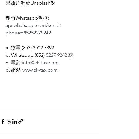
※照片源於Unsplash※
即時Whatsapp查詢: 
api.whatsapp.com/send?
phone=85252279242
a. 致電 (852) 3502 7392
b. Whatsapp (852) 
5227 9242
 或
c. 電郵 
info@ck-tax.com
d. 網站 
www.ck-tax.com