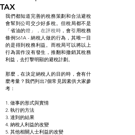
TAX
我們都知道完善的稅務策劃和合法避稅
會幫到公司交少好多稅。但稅局都不是
「
省油的
燈」，在評稅時
，會引用稅務
條例S61A - 納稅人做的行為，其唯一目
的是得到稅務利益。而稅局可以將以上
行為當作沒有發生，推翻和撤銷其稅務
利益，去打擊明顯的避稅計劃。
那麼，在決定納稅人的目的時，會有什
麼考量
？
我們列出7個常見因素供大家參
考：
1. 
做事的形式與實情 
2. 
執行的方法
3. 
達到的結果
4. 納稅人利益的改變
5. 
其他相關人士
利益的改變