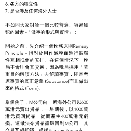
6. 
各方的獨立性
7. 
是否涉及任何海外人士
不如同大家討論一個比較普遍
、
容易觸
犯的
因素 -
「
做事的形式與實情
」
：
開始之前
，先介紹一個稅務原則Ramsay 
Principle – 指對於用作減稅而進行循環
性互相抵銷的安排。在這個情況下，稅
局不會理會其交易，因為稅局採用
「
著
重
目的解讀方法
」去
解讀事實，即是考
慮事實的真正意義 (Substance)而非做出
來的格式 (Form).
舉個例子，M公司向一所海外公司以600
萬港元賣出貨品，一星期後，以1000萬
港元買回貨品，從而產生400萬港元虧
損。這做法令貨品循環回到M公司，其
交易互相抵銷，根據Ramsay Principle，