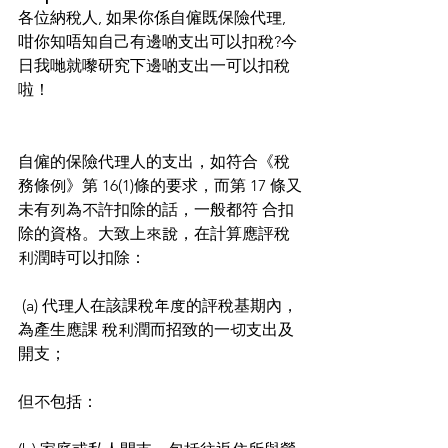
各位納稅人, 如果你係自僱既保險代理, 
咁你知唔知自己有邊啲支出可以扣稅?今
日我哋就嚟研究下邊啲支出一可以扣稅
啦！
自僱的保險代理人的支出，如符合《稅
務條例》第 16(1)條的要求，而第 17 條又
未有列為不許扣除的話，一般都符 合扣
除的資格。大致上來說，在計算應評稅
利潤時可以扣除：
 (a) 代理人在該課稅年度的評稅基期內，
為產生應課 稅利潤而招致的一切支出及
開支； 
但不包括： 