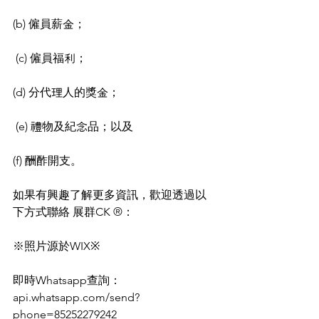
(b) 僱員薪金；
 (c) 僱員福利； 
(d) 分代理人的獎金；
 (e) 禮物及紀念品；以及 
(f) 酬酢開支。
如果有興趣了解更多資訊，歡迎透過以
下方式聯絡 展群CK ®：
※照片源於WIX※
即時Whatsapp查詢：
api.whatsapp.com/send?
phone=85252279242 