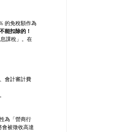
% 的免稅額作為
不能扣除的！
息課稅」。在 
、會計審計費
。
性為「營商行
會被徵收高達 