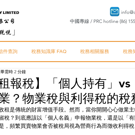
info@
中國專線 / PRC hotline (86) 155
信件查詢
稅務知識庫 FAQ
稅務相關服務
稅務
畢需時 2 分鐘
租報稅】「個人持有」vs
業？物業稅與利得稅的稅
收租是傳統的財富增值手段。然而，當你開開心心做業主
省稅？到底應該以「個人名義」申報物業稅，還是以「有
，頻繁買賣物業會否被稅局視為營商行為而徵收利得稅（即 Ba