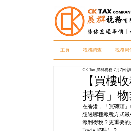
主頁
稅務調查
稅務局
CK Tax 展群稅務
7月7日
讀
【買樓收
持有」物
在香港，「買磚頭」
想過哪種報稅方式最
報利得稅？更重要的是
Trade 陷阱）？