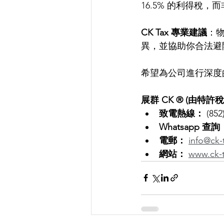
16.5% 的利得稅
CK Tax 專業建議
：物
異，並協助你合法避
希望為公司進行深度
展群 CK ® (由特許
致電熱線：
 (852
Whatsapp 查詢
電郵：
info@ck-
網站：
www.ck-