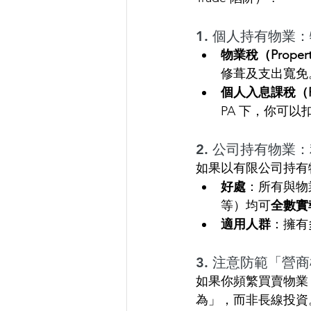
1. 個人持有物業：物業
物業稅（Propert
修葺及支出寬免
個人入息課稅（
PA 下，你可以
2. 公司持有物業
如果以有限公司持有
好處
：所有與物
等）均可
全數實
適用人群
：擁有
3. 注意防範「營商標
如果你頻繁買賣物業
為」，而非長線投資