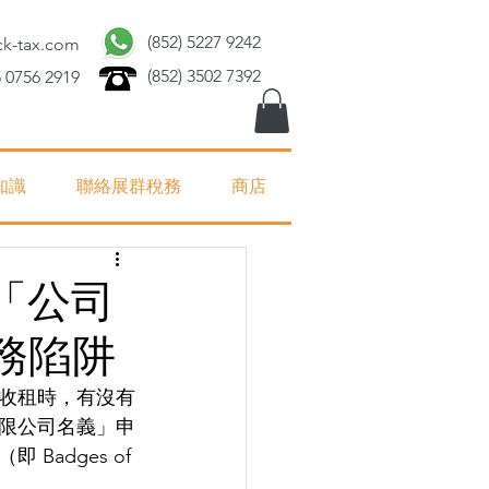
(852) 5227 9242
ck-tax.com
(852) 3502 7392
 0756 2919
知識
聯絡展群稅務
商店
「公司
務陷阱
收租時，有沒有
限公司名義」申
dges of 