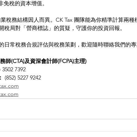
，而非免稅的資本增值。
業稅務結構因人而異。CK Tax 團隊能為你精準計算兩
開稅局對「營商標誌」的質疑，守護你的投資回報。
的日常稅務合規評估與稅務策劃，歡迎隨時聯絡我們的專
稅務師(CTA)及資深會計師(FCPA)主理)
) 3502 7392
：
 (852) 5227 9242
tax.com
tax.com