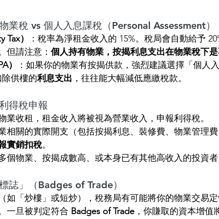
稅 vs 個人入息課稅（Personal Assessment）
y Tax）
：稅率為淨租金收入的 15%。稅局會自動給予 20
。但請注意：
個人持有物業，按揭利息支出在物業稅下是
PA）
：如果你的物業有按揭供款，強烈建議選擇「個人入
扣除供樓的
利息支出
，往往能大幅減低應繳稅款。
：利得稅申報
物業收租，租金收入將被視為營業收入，申報利得稅。
業相關的實際開支（包括按揭利息、裝修費、物業管理費
報實銷扣稅
。
多個物業、按揭成數高、或本身已有其他高收入的投資者
誌」（Badges of Trade）
（如「炒樓」或短炒），稅務局有可能將你的物業交易定
。一旦被判定符合 
Badges of Trade
，你賺取的資本增值將