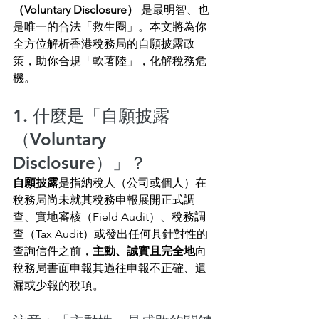
（Voluntary Disclosure）
 是最明智、也
是唯一的合法「救生圈」。本文將為你
全方位解析香港稅務局的自願披露政
策，助你合規「軟著陸」，化解稅務危
機。
1. 什麼是「自願披露
（Voluntary 
Disclosure）」？
自願披露
是指納稅人（公司或個人）在
稅務局尚未就其稅務申報展開正式調
查、實地審核（Field Audit）、稅務調
查（Tax Audit）或發出任何具針對性的
查詢信件之前，
主動、誠實且完全地
向
稅務局書面申報其過往申報不正確、遺
漏或少報的稅項。