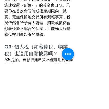
迅速披露（B 類）」的黃金窗口期。只
要你在首次會晤時或指定期限內，誠
實、毫無保留地交代所有漏報事實，稅
局依然會給予寬大處理，罰款成數仍會
顯著低於不配合的個案，且能極大程度
降低被刑事起訴的風險。
Q3: 個人稅（如薪俸稅、物業
稅）也適用自願披露嗎？
A3:
 是的。自願披露政策不僅適用於企業
的利得稅（Profits Tax），同樣適用於個
人薪俸稅（Salaries Tax）及物業稅
（Property Tax）。不論是漏報了副業收
入、海外受僱入息，還是漏報了出租物
業的租金收入，都可以透過自願披露程
序進行補報。
處理自願披露是一場與稅務局極具專業