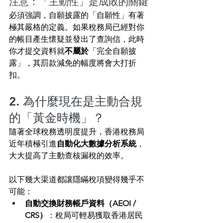
注意：「主動性」是成敗的關鍵
必須強調，自願披露的「自願性」有著
極其嚴格的定義。如果稅務局已經對你
的帳目產生懷疑並發出了查詢信，此時
你才提交資料就
不屬於
「完全自願披
露」，其罰款減免的幅度將會大打折
扣。
2. 為什麼現在是主動合規
的「黃金時機」？
隨著全球稅務透明度提升，香港稅務局
近年積極引進
自動化大數據分析系統
，
大大提高了主動查核漏稅的效率。
以下幾大渠道都讓隱瞞稅項變得幾乎不
可能：
自動交換財務帳戶資料（AEOI / 
CRS）
：稅局可輕易獲取香港居民