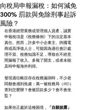
向稅局申報漏稅：如何減免
300% 罰款與免除刑事起訴
風險？
在香港經營業務或管理個人資產，誠實
申報稅項是《稅務條例》下的法定基本
責任。然而，許多中小企東主、跨國電
商或高淨值人士，可能因為過往會計處
理不當、稅務知識不足，導致在不經意
間漏報了收入、多報了開支，或者未能
及時申報海外利得。
發現過往帳目存在稅務漏洞時，不少老
闆都會感到焦慮：萬一被稅務局（IRD）
查到怎麼辦？會被罰款多少？會不會坐
監？
如果你正處於這種困境，
「自願披露」