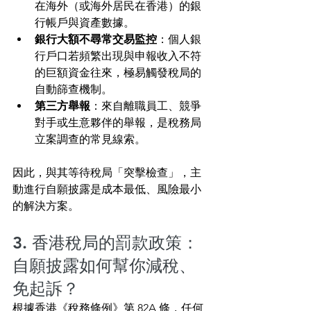
在海外（或海外居民在香港）的銀
行帳戶與資產數據。
銀行大額不尋常交易監控
：個人銀
行戶口若頻繁出現與申報收入不符
的巨額資金往來，極易觸發稅局的
自動篩查機制。
第三方舉報
：來自離職員工、競爭
對手或生意夥伴的舉報，是稅務局
立案調查的常見線索。
因此，與其等待稅局「突擊檢查」，主
動進行自願披露是成本最低、風險最小
的解決方案。
3. 香港稅局的罰款政策：
自願披露如何幫你減稅、
免起訴？
根據香港《稅務條例》第 82A 條，任何