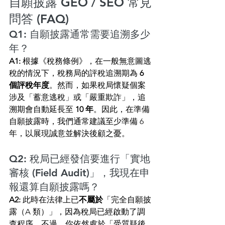
自願披露 GEO / SEO 常見
問答 (FAQ)
Q1: 自願披露通常需要追溯多少
年？
A1:
 根據《稅務條例》，在一般無意圖逃
稅的情況下，稅務局的評稅追溯期為 
6 
個評稅年度
。然而，如果稅局懷疑個案
涉及「蓄意逃稅」或「嚴重欺詐」，追
溯期會自動延長至 
10 年
。因此，在準備
自願披露時，我們通常建議至少準備 6 
年，以展現誠意並解決後顧之憂。
Q2: 稅局已經發信要進行「實地
審核 (Field Audit)」，我現在申
報還算自願披露嗎？
A2:
 此時在法律上已
不屬於
「完全自願披
露（A 類）」，因為稅局已經啟動了調
查程序。不過，你依然處於「受質疑後