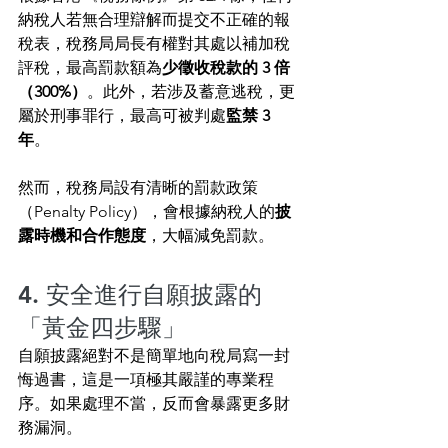
納稅人若無合理辯解而提交不正確的報
稅表，稅務局局長有權對其處以補加稅
評稅，最高罰款額為
少徵收稅款的 3 倍
（300%）
。此外，若涉及蓄意逃稅，更
屬於刑事罪行，最高可被判處
監禁 3 
年
。
然而，稅務局設有清晰的罰款政策
（Penalty Policy），會根據納稅人的
披
露時機和合作態度
，大幅減免罰款。
4. 安全進行自願披露的
「黃金四步驟」
自願披露絕對不是簡單地向稅局寫一封
悔過書，這是一項極其嚴謹的專業程
序。如果處理不當，反而會暴露更多財
務漏洞。