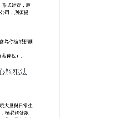
hip）形式經營，應
限公司，則須提
會為你編製薪酬
分（薪俸稅）。
小心觸犯法
現大量與日常生
），極易觸發銀