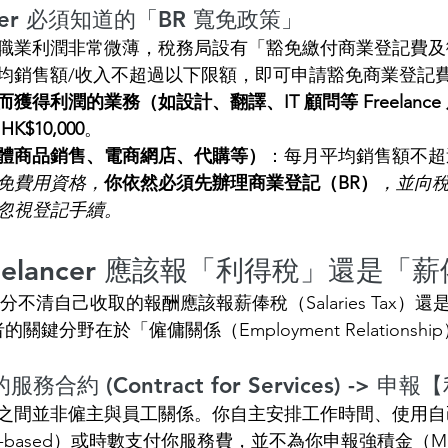
ncer 必須知道的「BR 寬免政策」
職業利潤非常微薄，稅務局設有「豁免繳付商業登記費及
均銷售額/收入不超過以下限額，即可申請豁免商業登記
獲得利潤的業務（如設計、翻譯、IT 顧問等 Freelance
 
HK$10,000
。
體商品銷售、電商網店、代購等）
：每月平均銷售額不超
免費用資格，
你依然必須先辦理商業登記（BR）
，並向
忽視登記手續。
Freelancer 應該報「利得稅」還是「
r 經常分不清自己收取的報酬應該報薪俸稅（Salaries Tax）
。兩者的關鍵分野在於「僱傭關係（Employment Relationsh
合約 (Contract for Services) -> 申
之間並非僱主與員工關係。你自主安排工作時間、使用自
ect-based）或時數支付你服務費，並不為你申報強積金（M