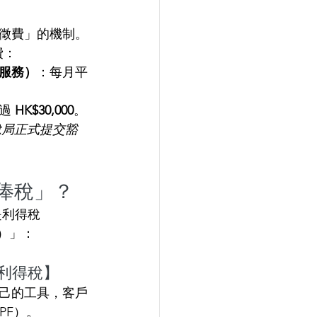
徵費」的機制。
費：
 服務）
：每月平
過 
HK$30,000
。
稅局正式提交豁
薪俸稅」？
還是利得稅
ip）」：
報【利得稅】
己的工具，客戶
PF）。