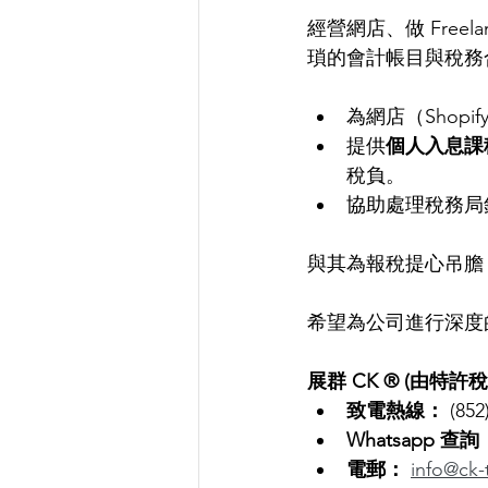
經營網店、做 Fre
瑣的會計帳目與稅務
為網店（Shopif
提供
個人入息課
稅負。
協助處理稅務局
與其為報稅提心吊膽
希望為公司進行深度
展群 CK ® (由特許
致電熱線：
 (852
Whatsapp 查詢
電郵：
info@ck-