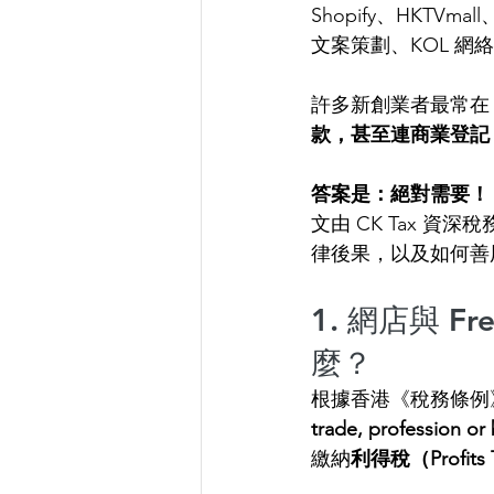
Shopify、HKTV
文案策劃、KOL 
許多新創業者最常在 
款，甚至連商業登記
答案是：絕對需要！
文由 CK Tax 資
律後果，以及如何善用合
1. 網店與 
麼？
根據香港《稅務條例》
trade, profession o
繳納
利得稅（Profits 