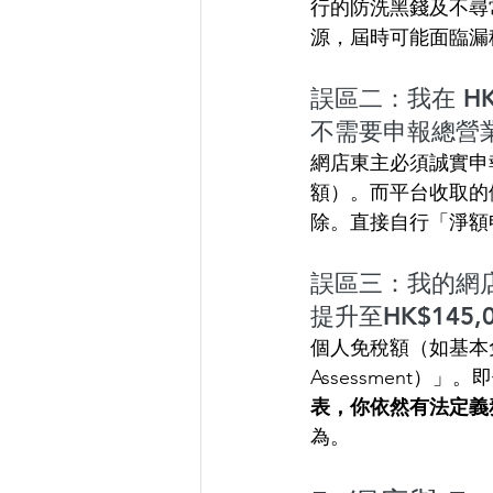
行的防洗黑錢及不尋
源，屆時可能面臨漏
誤區二：我在 HK
不需要申報總營
網店東主必須誠實申
額）。而平台收取的
除。直接自行「淨額
誤區三：我的網店利
提升至HK$145
個人免稅額（如基本免
Assessment
表，你依然有法定義
為。