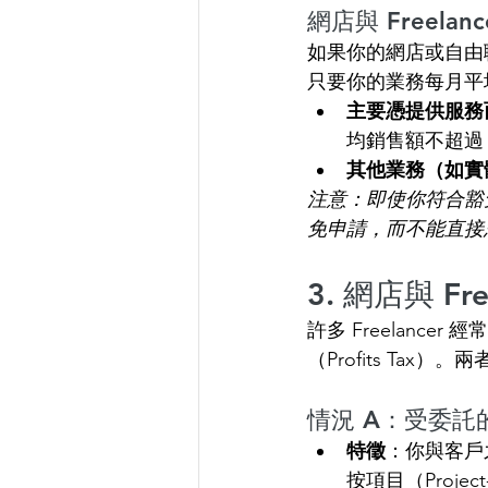
網店與 Freela
如果你的網店或自由
只要你的業務每月平
主要憑提供服務而
均銷售額不超過
其他業務（如實
注意：即使你符合豁
免申請，而不能直接
3. 網店與 
許多 Freelance
（Profits Tax）
情況 A：受委託的服務
特徵
：你與客戶
按項目（Proj