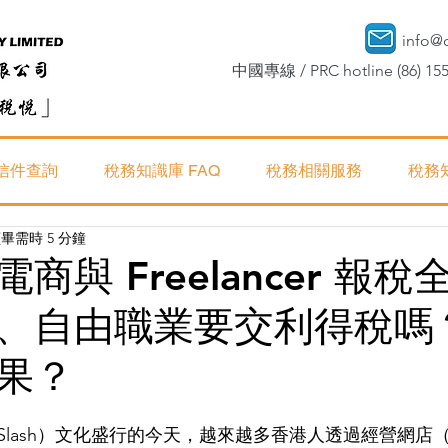
info@
中國專線 / PRC hotline (86) 155
信件查詢
稅務知識庫 FAQ
稅務相關服務
稅務
畢需時 5 分鐘
商與 Freelancer 報
、自由職業要交利得稅嗎
果？
lash）文化盛行的今天，越來越多香港人透過經營網店（如 