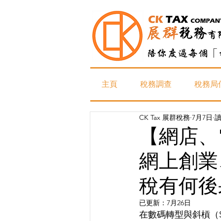
主頁
稅務調查
稅務局
CK Tax 展群稅務
7月7日
讀
【網店、電
網上創業
稅有何後
已更新：
7月26日
在數碼轉型與斜槓（S