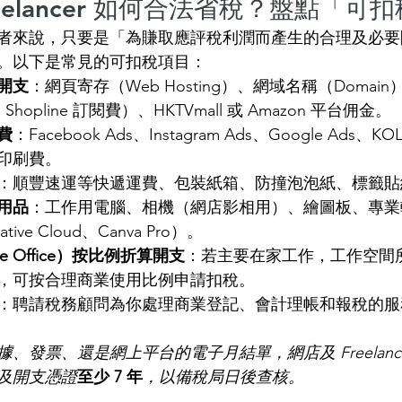
Freelancer 如何合法省稅？盤點「可
者來說，只要是「為賺取應評稅利潤而產生的合理及必要
。以下是常見的可扣稅項目：
開支
：網頁寄存（Web Hosting）、網域名稱（Domai
、Shopline 訂閱費）、HKTVmall 或 Amazon 平台佣金。
費
：Facebook Ads、Instagram Ads、Google Ads
印刷費。
：順豐速運等快遞運費、包裝紙箱、防撞泡泡紙、標籤貼
用品
：工作用電腦、相機（網店影相用）、繪圖板、專業
ative Cloud、Canva Pro）。
 Office）按比例折算開支
：若主要在家工作，工作空間
，可按合理商業使用比例申請扣稅。
：聘請稅務顧問為你處理商業登記、會計理帳和報稅的服
、發票、還是網上平台的電子月結單，網店及 Freelanc
及開支憑證
至少 7 年
，以備稅局日後查核。