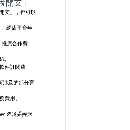
扣稅開支」
開支」，都可以
n）、網店平台年
、KOL 推廣合作費、
紙。
軟件訂閱費
所涉及的部分寬
務費用。
er 必須妥善保