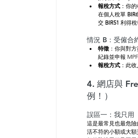
報稅方式
：你的
在個人稅單 
BIR
交 
BIR51
 利得
情況 B：受僱合約 (
特徵
：你與對方
紀錄並申報 MP
報稅方式
：此收
4. 網店與 
例！）
誤區一：我只用
這是最常見也最危險
活不符的小額或大額資