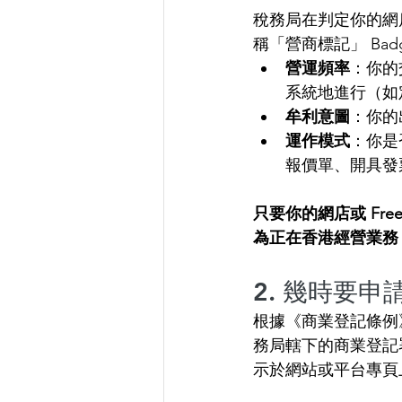
稅務局在判定你的網店
稱「營商標記」 Badge
營運頻率
：你的
系統地進行（如
牟利意圖
：你的
運作模式
：你是
報價單、開具發
只要你的網店或 Fr
為正在香港經營業務
2. 幾時要
根據《商業登記條例
務局轄下的商業登記
示於網站或平台專頁