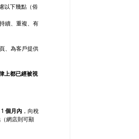
考慮以下幾點（俗
持續、重複、有
頁、為客戶提供
法律上都已經被視
1 個月內
，向稅
點（網店則可顯