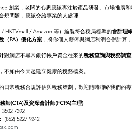
elance 創業，老闆的心思應該專注於產品研發、市場推廣
合規問題，應該交給專業的人處理。
y / HKTVmall / Amazon 等）編製符合稅局標準的
會計理
稅（PA）優化方案
，將你個人薪俸與網店利潤合併計算
針對網店不尋常銀行帳戶資金往來的
稅務查詢與稅務調查（Ta
，不如由今天起建立健康的稅務檔案。
的日常稅務合規評估與稅務策劃，歡迎隨時聯絡我們的專
稅務師(CTA)及資深會計師(FCPA)主理)
) 3502 7392
：
 (852) 5227 9242
tax.com