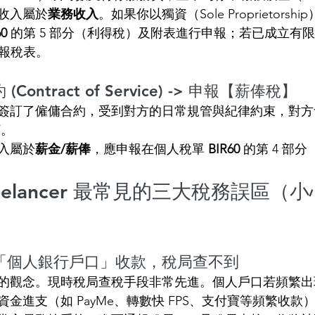
收入屬於
業務收入
。如果你以獨資（Sole Proprietors
60
 的第 5 部分（利得稅）及附表進行申報；若已成立有
稅報稅表。
Contract of Service) -> 申報【薪俸稅】
簽訂了僱傭合約，受到對方的日常規管與紀律約束，對方
F。
入屬於
薪金/薪俸
，應申報在個人稅單 
BIR60
 的第 4 部
Freelancer 最常見的三大稅務誤區（
「個人銀行戶口」收款，稅局查不到
的觀念。現時稅局查稅手段非常先進。個人戶口若頻繁出
金進支（如 PayMe、轉數快 FPS、支付寶等頻繁收款