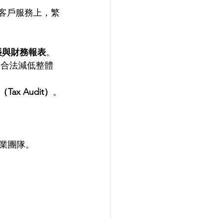
和客戶服務上，繁
帳與財務報表
。
，合法減低整體
x Audit）
。
業團隊。