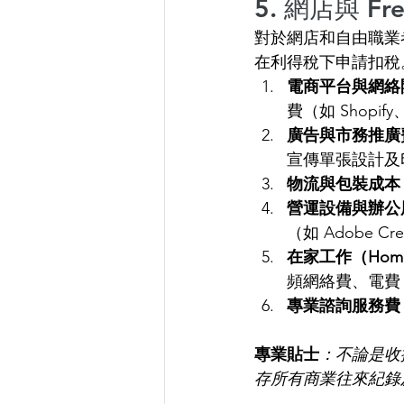
5. 網店與 
對於網店和自由職業
在利得稅下申請扣稅
電商平台與網絡
費（如 Shopify
廣告與市務推廣
宣傳單張設計及
物流與包裝成本
營運設備與辦公
（如 Adobe Cre
在家工作（Home
頻網絡費、電費
專業諮詢服務費
專業貼士
：不論是收據
存所有商業往來紀錄