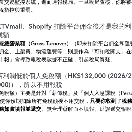
常交易監控系統，進而通報稅局。一旦稅局查核，你將被
稅指控與重罰。
TVmall、Shopify 扣除平台佣金後才是我
業額
報
總營業額（Gross Turnover）
（即未扣除平台佣金和運
佣金、上架費、物流運費等，則應作為「可扣稅開支」在
申報」會導致報稅表數據不正確，引起稅局質疑。
潤低於個人免稅額（HK$132,000 (2026/
,000)），所以不用報稅
稅額）主要是針對「薪俸稅」及「個人入息課稅（Person
）」。即使你預期扣除所有免稅額後不用交稅，
只要你收到了稅
務如實填報並遞交
。無合理辯解而不填報、延誤遞交報稅