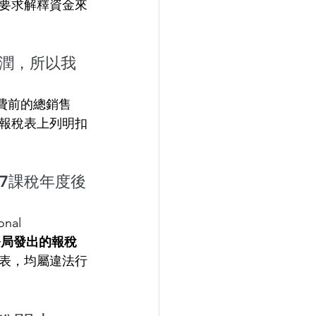
要求解釋資金來
的利潤，所以我
費前的總銷售
報稅表上列明扣
27課稅年度後
al 
務局發出的報稅
表，均屬違法行