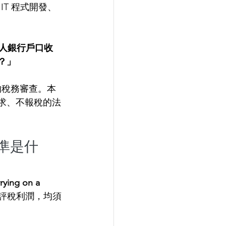
、IT 程式開發、
人銀行戶口收
？」
的稅務審查。本
規要求、不報稅的法
。
標準是什
g on a 
評稅利潤，均須